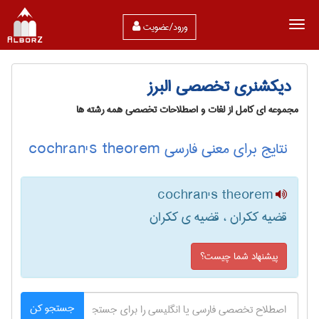
ورود/عضویت
دیکشنری تخصصی البرز
مجموعه ای کامل از لغات و اصطلاحات تخصصی همه رشته ها
نتایج برای معنی فارسی cochran's theorem
cochran's theorem
قضیه ککران ، قضیه ی ککران
پیشنهاد شما چیست؟
جستجو کن