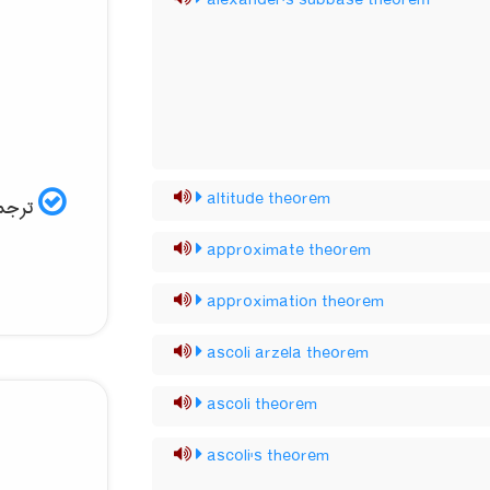
alexander's subbase theorem
altitude theorem
ترجمه
approximate theorem
approximation theorem
ascoli arzela theorem
ascoli theorem
ascoli's theorem