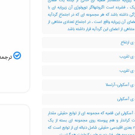
زیرپایه الکساندر قضیه ای حاکی از اینکه یک فضای
یک ، فشرده است اگروتنهااگر توپولوژی آن زیرپایه ای با
گی داشته باشد که هر مجموعه ای که در اجتماع گردآیه
عضای آن زیرپایه واقع است ، در اجتماع تعدادی متناهی از
تناهی از اعضای این گردآیه قرار داشته باشد
ی ارتفاع
ی تقریب
ترجمه 
ی تقریب
ی آسکولی-آرتسلا
ی آسکولی
سکولی این قضیه که مجموعه ای از توابعِ حقیقی مقدارِ
ت کراندار و هم پیوسته روی مجموعه ای بسته از یک
فضای n بعدی اقلیدسی حقیقی شامل دنباله ای از توابع است که
رمجموعه های فشرده به طور یکنواخت همگراست