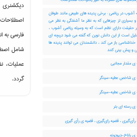
دیکشنری ت
 آشوب در ریاضی : برخی پدیده های طبیعی مانند طوفان
اصطلاحات 
و بسیاری لز چیزهایی که به نظر ما آشفتگی به نظر می
در حقیقت دارای نظم است که به وسیله ریاضی آشوب ،
فارسی به ان
حلیل است از این دانش نوین که گفته می شود دریچه ای
خداشناسی باز می کند ، دانشمندان می توانند پدیده ها
شامل اصط
ی و پیش بینی کنند
عملیات، نظ
ی مقدار مجانبی
گردد.
ی شاخص عطیه-سینگر
ی شاخص عطیه-سینگر
ی رسته ای بئر
أی‌گیری ، قضیه رای‌گیری ، قضیه ی رأی گیری
ی باناخ-دیودونه