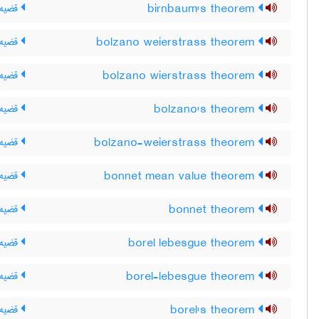
birnbaum's theorem
قضیه‌ی
bolzano weierstrass theorem
قضیه 
bolzano wierstrass theorem
قضیه 
bolzano's theorem
قضیه ی
bolzano-weierstrass theorem
قضیه 
bonnet mean value theorem
قضیه ی
bonnet theorem
قضیه 
borel lebesgue theorem
قضیه 
borel-lebesgue theorem
قضیه 
borel's theorem
قضیه 