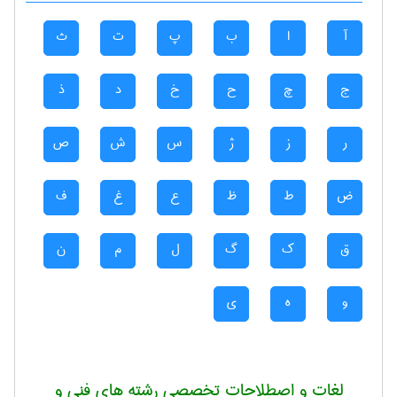
آ
ا
ب
پ
ت
ث
ج
چ
ح
خ
د
ذ
ر
ز
ژ
س
ش
ص
ض
ط
ظ
ع
غ
ف
ق
ک
گ
ل
م
ن
و
ه
ی
لغات و اصطلاحات تخصصی رشته های فنی و