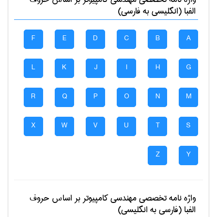
الفبا (انگلیسی به فارسی)
F
E
D
C
B
A
L
K
J
I
H
G
R
Q
P
O
N
M
X
W
V
U
T
S
Z
Y
واژه نامه تخصصی
مهندسی كامپيوتر
بر اساس حروف
الفبا (فارسی به انگلیسی)