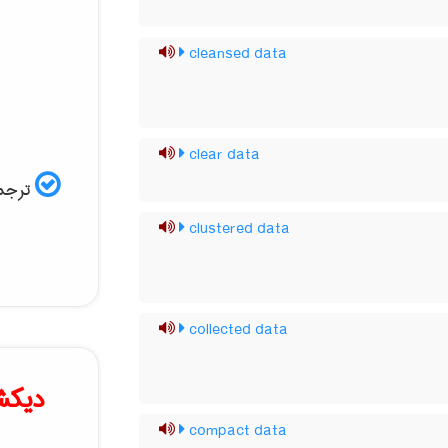
cleansed data
clear data
ترجمه
clustered data
collected data
دیکش
compact data