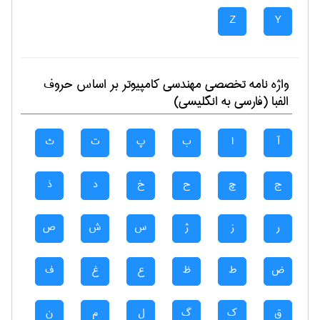
Z
Y
واژه نامه تخصصی
مهندسی كامپيوتر
بر اساس حروف
الفبا (فارسی به انگلیسی)
آ
ا
ب
پ
ت
ث
ج
چ
ح
خ
د
ذ
ر
ز
ژ
س
ش
ص
ض
ط
ظ
ع
غ
ف
ق
ک
گ
ل
م
ن