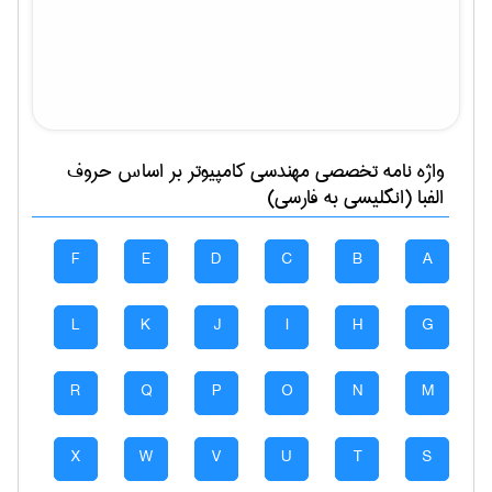
واژه نامه تخصصی
مهندسی كامپيوتر
بر اساس حروف
الفبا (انگلیسی به فارسی)
F
E
D
C
B
A
L
K
J
I
H
G
R
Q
P
O
N
M
X
W
V
U
T
S