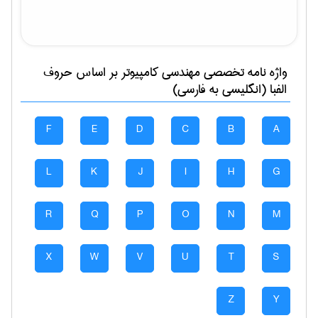
واژه نامه تخصصی
مهندسی كامپيوتر
بر اساس حروف
الفبا (انگلیسی به فارسی)
F
E
D
C
B
A
L
K
J
I
H
G
R
Q
P
O
N
M
X
W
V
U
T
S
Z
Y