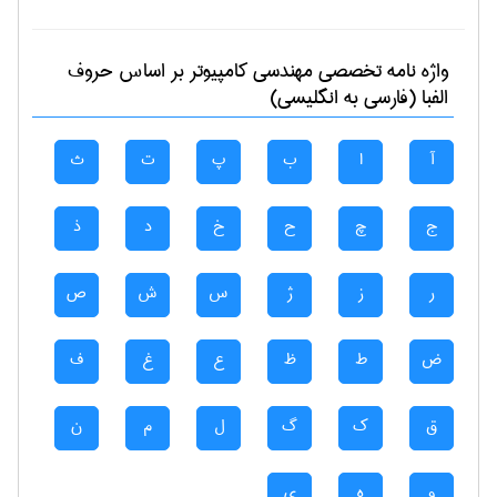
واژه نامه تخصصی
مهندسی كامپيوتر
بر اساس حروف
الفبا (فارسی به انگلیسی)
آ
ا
ب
پ
ت
ث
ج
چ
ح
خ
د
ذ
ر
ز
ژ
س
ش
ص
ض
ط
ظ
ع
غ
ف
ق
ک
گ
ل
م
ن
و
ه
ی