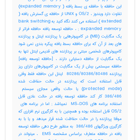
این حافظه با حافظه ی بسط یافته ( expanded memory)
تفاوت دارد ویندوز ، OS/2 و UNIX از حافظه ی گسترش یافته (
extended ) استفاده می کنند نگاه کنید به bank switching
; expanded memory ، حافظه توسعه یافته حافظه فراتر از
یک مگابایت (MB) در کامپیوترهایی با پردازنده اینتل و پردازنده
های بعد از آن که برای حافظه بسط یافته پیکره بندی نمی شود
کامپیوترهای شخصی مبتنی بر پردازنده های قدیمی اینتل تنها به
یک مگابایت از حافظه دستیابی دارند ، [حافظه توسعه یافته]
حافظه سیستمی بیش از یک مگابایت در کامپیوترهای دارای ریز
پردازنده ‎ 80286/80386/80486 اینتل این حافظه فقط وقتی
قابل استفاده است که پردازنده در حالت حفاظت شده
386/486 کار کند حافظه توسعه یافته در حالت عادی قابل
OS/2 قابل استفاده بوده و همچنین با به کارگیری نرم افزاری که
موقتا پردازنده را در حالت حفاظت شده قرار میدهد و یا با به
کارگیری ویژگیهای ‎ 386/486 به منظور طرح دهی حافظه توسعه
یافته در حافظه متعارف براساس مشخصه ‎ EMS ، میتواند در