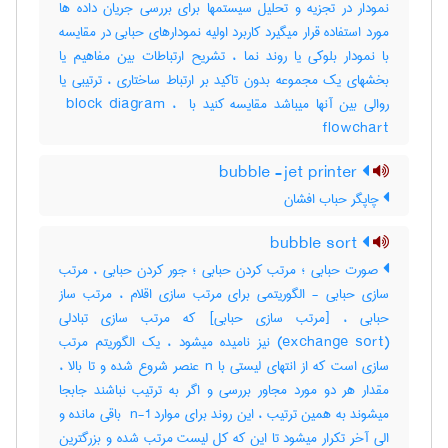
نمودار در تجزیه و تحلیل سیستمها برای بررسی جریان داده ها
مورد استفاده قرار میگیرد کاربرد اولیه نمودارهای حبابی در مقایسه
با نمودار بلوکی یا روند نما ، تشریح ارتباطات بین مفاهیم یا
بخشهای یک مجموعه بدون تاکید بر ارتباط ساختاری ، ترتیبی یا
روالی بین آنها میباشد مقایسه کنید با ‎ block diagram ، ‎
flowchart
bubble -jet printer
چاپگر حباب افشان
bubble sort
صورت حبابی ؛ مرتب کردن حبابی ؛ جور کردن حبابی ، مرتب
سازی حبابی - الگوریتمی برای مرتب سازی اقلام ، مرتب ساز
حبابی ، [مرتب سازی حبابی] که مرتب سازی تبادلی
(‎exchange sort) نیز نامیده میشود ، یک الگوریتم مرتب
سازی است که از انتهای لیستی با ‎n عنصر شروع شده و تا بالا ،
مقدار هر دو مورد مجاور بررسی و اگر به ترتیب نباشند جابجا
میشوند به همین ترتیب ، این روند برای موارد ‎ n-1 باقی مانده و
الی آخر تکرار میشود تا این که کل لیست مرتب شده و بزرگترین