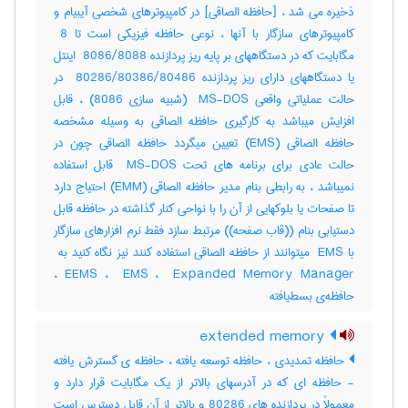
ذخیره می شد ، [حافظه الصاقی] در کامپیوترهای شخصی آیبیام و
کامپیوترهای سازگار با آنها ، نوعی حافظه فیزیکی است تا ‎ 8
مگابایت که در دستگاههای بر پایه ریز پردازنده ‎ 8086/8088 اینتل
یا دستگاههای دارای ریز پردازنده ‎ 80286/80386/80486 در
حالت عملیاتی واقعی ‎ MS-DOS (شبیه سازی ‎8086) ، قابل
افزایش میباشد به کارگیری حافظه الصاقی به وسیله مشخصه
حافظه الصاقی (‎EMS) تعیین میگردد حافظه الصاقی چون در
حالت عادی برای برنامه های تحت ‎ MS-DOS قابل استفاده
نمیباشد ، به رابطی بنام مدیر حافظه الصاقی (‎EMM) احتیاج دارد
تا صفحات یا بلوکهایی از آن را با نواحی کنار گذاشته در حافظه قابل
دستیابی بنام ((قاب صفحه)) مرتبط سازد فقط نرم افزارهای سازگار
EEMS ، ‎ EMS ، ‎ Expanded Memory Manager ،
حافظه‌ی بسط‌یافته
extended memory
حافظه تمدیدی ، حافظه توسعه یافته ، حافظه ی گسترش یافته
- حافظه ای که در آدرسهای بالاتر از یک مگابایت قرار دارد و
معمولاً در پردازنده های 80286 و بالاتر از آن قابل دسترس است