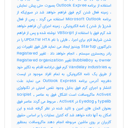
استفاده از برنامه Outlook Expree بصورت حتی پیش نمایش
، زمینه فعال شدن کرم فوق فراهم خواهد شد در صورتیکه از
برنامه Microsoft Outlook استفاده می گردد ، پس از فعال
شدن( باز شدن ) نامه الکترونیکی ، زمینه اجرای آن فراهم خواهد
شد کرم فوق با استفاده از VBScript نوشته شده و پس از فراهم
شدن شرایط لازم برای اجراء ، فایلی با نام UPDATW HTA را در
دایرکتوری Startup ویندوز ایجاد می نماید فایل فوق تغییرات زیر
رادر ریجستری سیستم ، انجام خواهد داد : تغییر Registered
owner به BubbleBoy تغییر Registered organization
به Vandelay Industries کرم فوق درادامه اقدام به تکثیر خود
از طریق یک نامه الکترونیکی به تمام افراد موجود در لیست
دفترچه آدرس برنامه Outlook Express می نماید علت
انتشار و اجرای کرم فوق بدلیل وجود نقص امنیتی در تکنولوژی
ActiveX ماکروسافت است اشکال فوق به عناصر scriplet ,
typelib و Eyedog در ActiveX ، مربوط می گردد عناصر فوق
بعنوان المان های امین و تائید شده در نظر گرفته شده و این
امکان به آنها داده خواهد شد که کنترل عملیات را بر اساس حقوق
کاربران بر روی ماشین مربوطه انجام دهند ماکروسافت بمنظور