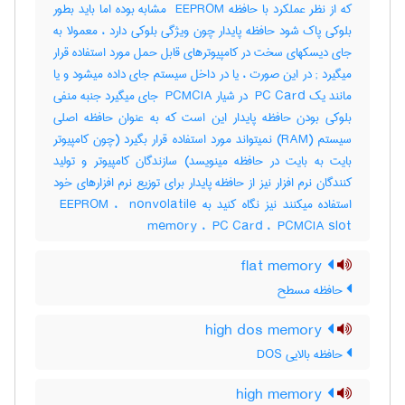
که از نظر عملکرد با حافظه ‎ EEPROM مشابه بوده اما باید بطور
بلوکی پاک شود حافظه پایدار چون ویژگی بلوکی دارد ، معمولا به
جای دیسکهای سخت در کامپیوترهای قابل حمل مورد استفاده قرار
میگیرد‎ ; در این صورت ، یا در داخل سیستم جای داده میشود و یا
مانند یک ‎ PC Card در شیار ‎ PCMCIA جای میگیرد جنبه منفی
بلوکی بودن حافظه پایدار این است که به عنوان حافظه اصلی
سیستم (‎RAM) نمیتواند مورد استفاده قرار بگیرد (چون کامپیوتر
بایت به بایت در حافظه مینویسد) سازندگان کامپیوتر و تولید
کنندگان نرم افزار نیز از حافظه پایدار برای توزیع نرم افزارهای خود
استفاده میکنند نیز نگاه کنید به ‎ EEPROM ، ‎ nonvolatile
memory ، ‎ PC Card ، ‎ PCMCIA slot
flat memory
حافظه مسطح
high dos memory
حافظه بالایی DOS
high memory