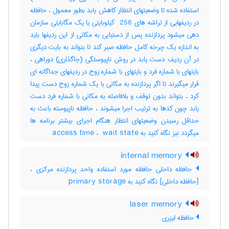
استفاده شده تا وضعیتهای انتظار کاهش یابد بطور معمول ، حافظه
در ردیفهایی از تراشه های ‎ 256 کیلوبایتی یا یک مگابایتی سازمان
دهی میشود پردازنده پس از دستیابی به مکانی از این ردیفها باید
به اندازه یک چرخه کامل حافظه صبر کند تا بتواند به بایت دیگری
در آن ردیف دست یابد در روش ناپیوستگی (جاگذاری) دوراهی ،
بایتهای با شماره فرد و بایتهای با شماره زوج در ردیفهای جداگانه ای
قرار میگیرند تا اگر پردازنده به مکانی با یک شماره زوج دست پیدا
کرد ، بتواند بدون توقف و بلافاصله به مکانی با شماره فرد دست
یابد چون کدها به ترتیب اجرا میشوند ، حافظه ناپیوسته باعث به
حداقل رسیدن وضعیتهای انتظار هنگام اجرای بیشتر برنامه ها
میگردد نیز نگاه کنید به ‎ access time ، ‎ wait state
internal memory
حافظه داخلی حافظه مورد استفاده واحد پردازنده مرکزی ،
[حافظه داخلی] نگاه کنید به ‎ primary storage
laser memory
حافظه لیزری