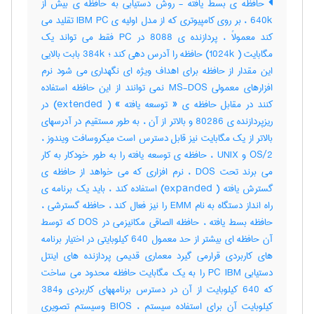
حافظه ی بسط یافته - روش دستیابی به حافظه ی بیش از
640k ، بر روی کامپیوتری که از مدل اولیه ی IBM PC تقلید می
کند معمولاً ، پردازنده ی 8088 در PC فقط می تواند یک
مگابایت ( 1024k) حافظه را آدرس دهی کند ؛ 384k بابت بالایی
این مقدار از حافظه برای اهداف ویژه ای نگهداری می شود نرم
افزارهای معمولی MS-DOS نمی توانند از این حافظه استفاده
کنند در مقابل حافظه ی « توسعه یافته » ( extended) در
ریزپردازنده ی 80286 و بالاتر از آن ، به طور مستقیم در آدرسهای
بالاتر از یک مگابایت نیز قابل دسترس است میکروسافت ویندوز ،
OS/2 و UNIX ، حافظه ی توسعه یافته را به طور خودکار به کار
می برند تحت DOS ، نرم افزاری که می خواهد از حافظه ی
گسترش یافته ( expanded) استفاده کند ، باید یک برنامه ی
راه انداز دستگاه به نام EMM را نیز فعال کند ، حافظه گسترشی ،
حافظه بسط یافته ، حافظه الصاقی مکانیزمی در DOS که توسط
آن حافظه ای بیشتر از حد معمول 640 کیلوبایتی در اختیار برنامه
های کاربردی قرارمی گیرد معماری قدیمی پردازنده های اینتل
دستیابی PC IBM را به یک مگابایت حافظه محدود می ساخت
که 640 کیلوبایت از آن در دسترس برنامههای کاربردی و384
کیلوبایت آن برای استفاده سیستم ، BIOS وسیستم تصویری