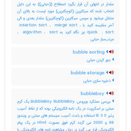
مقدار در انتهای آن قرار بگیرد اصطلاح ((حبابی)) به این دلیل
انتخاب شده که سبکترین (کوچکترین) مورد لیست به بالای آن
منتقل میشود و سپس سبکترین (کوچکترین) مقدار بعدی و الی
آخر مقایسه کنید با ‎ insertion sort ، ‎ merge sort ،
‎quick ‎ ; sort نیز نگاه کنید به ‎ algorithm ، ‎ sort ،
مرتب‌ساز حبابی
bubble sorting
جور کردن حبابی
bubble storage
ذخیره سازی حبابی
bubbleboy
بررسی عملکرد ویروس BubbleBoy BubbleBoy یک کرم
مبتنی بر اسکریپت در یک نامه الکترونیکی بوده که از نقاط آسیب
پذیر IE 5 0 استفاده و باعث آسیب سیستم های مبتنی بر ویندوز
98 و 2000 می گردد کرم فوق بصورت Html در یک پیام
الکترونیکی قرار می گیرد در زمان مشاهده نامه های الکترونیکی با