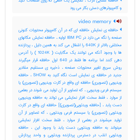
حافظه غشایی نازک ، نمایشی یک خطی که روی صفحات کلید
و کامپیوترهای دستی بکار می رود
video memory
حافظه ی نمایش خافظه ای که در آن کامپیوتر محتویات کنونی
صفحه را نگه می دارد در IBM PC اولیه ، حافظه نمایش مکانهای
مختلفی بالاتر از 640K را اشغال می کند به همین دلیل ، پردازنده
ها با وجود آنکه می توانند یک مگابایت ( 1024K ) را آدرس
دهی کنند اما برنامه ها فقط در 640 اول حافظه قرار میگیرند
روش سریع تغییر محتویات صفحه ، ذخیره ی مستقیم مقادیر
جدید در حافظه ی نمایش است نگاه کنید به SHOW ، حافظه
ویدیویی (تصویری) حافظه ای واقع در کارت ویدیویی (تصویری) یا
سیستم فرعی ویدیویی ، که تصاویر از آن تولید می شوند در بعضی
از موارد ، فقط سخت افزار نمایشی می تواند به حافظه ویدیویی
دست یابد ، [حافظه ویدئویی(تصویری)] حافظه ای واقع در کارت
ویدئویی (تصویری) یا سیستم فرعی ویدئویی ، که تصاویر از آن
تولید میشوند در بعضی از موارد ، فقط سخت افزار نمایشی
میتواند به حافظه ویدئویی دست یابد با وجود این ، حافظه
ویدئویی اغلب در دسترس پردازنده ویدئویی و واحد پردازش