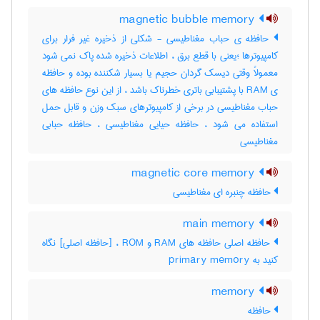
magnetic bubble memory
حافظه ی حباب مغناطیسی - شکلی از ذخیره غیر فرار برای
کامپیوترها ؛یعنی با قطع برق ، اطلاعات ذخیره شده پاک نمی شود
معمولاً وقتی دیسک گردان حجیم یا بسیار شکننده بوده و حافظه
ی RAM با پشتیبابی باتری خطرناک باشد ، از این نوع حافظه های
حباب مغناطیسی در برخی از کامپیوترهای سبک وزن و قابل حمل
استفاده می شود ، حافظه حیایی مغناطیسی ، حافظه حبابی
مغناطیسی
magnetic core memory
حافظه چنبره ای مغناطیسی
main memory
حافظه اصلی حافظه های RAM و ROM ، [حافظه اصلی] نگاه
کنید به ‎ primary memory
memory
حافظه