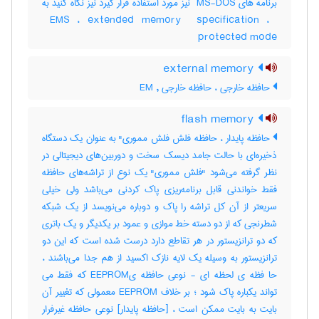
برنامه های ‎ MS-DOS نیز مورد استفاده قرار گیرد نیز نگاه کنید به
‎ EMS ، ‎extended memory ‎ specification ، ‎
protected mode
external memory
حافظه خارجی ، حافظه خارجی , EM
flash memory
حافظه پایدار ، حافظه فلش فلش مموری" به عنوان یک دستگاه
ذخیره‌ای با حالت جامد دیسک سخت و دوربین‌های دیجیتالی در
نظر گرفته می‌شود "فلش مموری" یک نوع از تراشه‌های حافظه
فقط خواندنی قابل برنامه‌ریزی پاک کردنی می‌باشد ولی خیلی
سریعتر از آن کل تراشه را پاک و دوباره می‌نویسد از یک شبکه
شطرنجی که از دو دسته خط موازی و عمود بر یکدیگر و یک باتری‌
که دو ترانزیستور در هر تقاطع دارد درست شده است که این دو
ترانزیستور به وسیله یک لایه نازک اکسید از هم جدا می‌باشند ،
حا فظه ی لحظه ای - نوعی حافظه یEEPROM که فقط می
تواند یکباره پاک شود ؛ بر خلاف EEPROM معمولی که تغییر آن
بایت به بایت ممکن است ، [حافظه پایدار] نوعی حافظه غیرفرار