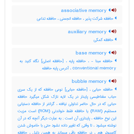
associative memory
حافظه شرکت پذیر ، حافظه انجمنی ، حافظه تداعی
auxiliary memory
حافظه کمکی
base memory
conventional memory ، آدرس پایه حافظه
bubble memory
حافظه حبابی ، [حافطه حبابی] نوعی حافظه که از یک سری
حباب مغناطیسی پایدار در یک لایه نازک شکل میگیرد حافظه
حبابی که در حال حاضر تداولی نیافته ، گرانتر از حافظه دستیابی
مستقیم (‎RAM) یا حافظه فقط خواندنی (‎ROM) است مزیت
این نوع حافظه ، پایداری آن است‎ ; به عبارت دیگر آنچه که در آن
نوشته میشود ، تا وقتی که تغییر داده نشود حتی با خاموش شدن
کامپیوتر هم ، در حافظه باقی میماند به همین دلیل ، حافظه