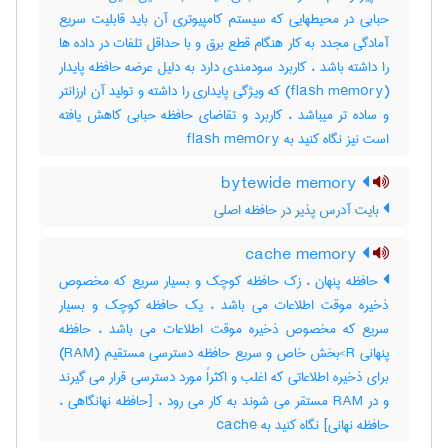
حبابی در محیطهایی که سیستم کامپیوتری آن باید قابلیت سریع
آمادگی مجدد به کار هنگام قطع برق و با حداقل تلفات در داده ها
را داشته باشد ، کاربرد سودمندی دارد به دلیل عرضه حافظه پایدار
(‎flash memory) که ویژگی پایداری را داشته و تولید آن ارزانتر
و ساده تر میباشد ، کاربرد و تقاضای حافظه حبابی کاهش یافته
است نیز نگاه کنید به ‎ flash memory
bytewide memory
بایت آدرس پذیر در حافظه اصلی
cache memory
حافظه پنهان ، زک حافظه کوچک و بسیار سریع که مخصوص
ذخیره موقت اطلاعات می باشد ، یک حافظه کوچک و بسیار
سریع که مخصوص ذخیره موقت اطلاعات می باشد ، حافظه
پنهانی R>بخش خاص و سریع حافظه دسترسی مستقیم (RAM)
برای ذخیره اطلاعاتی که اغلب و اکثراً مورد دسترسی قرار می گیرند
و در RAM مستقر می شوند به کار می رود ، [حافظه نهانگاهی ،
حافظه نهانی] نگاه کنید به ‎ cache