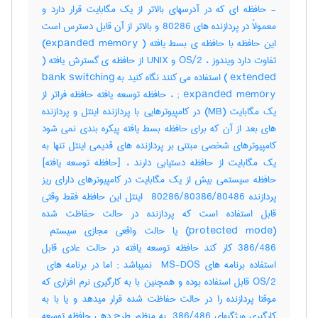
- حافظه ای که در آدرسهای بالاتر از یک مگابایت قرار دارد و
معمولاً در پردازنده های 80286 و بالاتر از آن قابل دسترس است
این حافظه با حافظه ی بسط یافته ( expanded memory)
تفاوت دارد ویندوز ، OS/2 و UNIX از حافظه ی گسترش یافته (
extended ) استفاده می کنند نگاه کنید به bank switching
; expanded memory ، حافظه توسعه یافته حافظه فراتر از
یک مگابایت (MB) در کامپیوترهایی با پردازنده اینتل و پردازنده
های بعد از آن که برای حافظه بسط یافته پیکره بندی نمی شود
کامپیوترهای شخصی مبتنی بر پردازنده های قدیمی اینتل تنها به
یک مگابایت از حافظه دستیابی دارند ، [حافظه توسعه یافته]
حافظه سیستمی بیش از یک مگابایت در کامپیوترهای دارای ریز
پردازنده ‎ 80286/80386/80486 اینتل این حافظه فقط وقتی
قابل استفاده است که پردازنده در حالت حفاظت شده
386/486 کار کند حافظه توسعه یافته در حالت عادی قابل
OS/2 قابل استفاده بوده و همچنین با به کارگیری نرم افزاری که
موقتا پردازنده را در حالت حفاظت شده قرار میدهد و یا با به
کارگیری ویژگیهای ‎ 386/486 به منظور طرح دهی حافظه توسعه