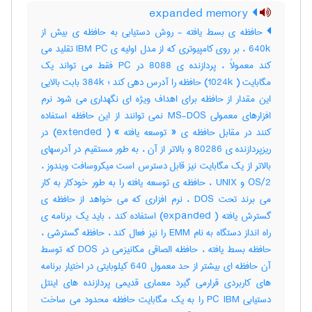
expanded memory
حافظه ی بسط یافته - روش دستیابی به حافظه ی بیش از
640k ، بر روی کامپیوتری که از مدل اولیه ی IBM PC تقلید می
کند معمولاً ، پردازنده ی 8088 در PC فقط می تواند یک
مگابایت ( 1024k) حافظه را آدرس دهی کند ؛ 384k بابت بالایی
این مقدار از حافظه برای اهداف ویژه ای نگهداری می شود نرم
افزارهای معمولی MS-DOS نمی توانند از این حافظه استفاده
کنند در مقابل حافظه ی « توسعه یافته » ( extended) در
ریزپردازنده ی 80286 و بالاتر از آن ، به طور مستقیم در آدرسهای
بالاتر از یک مگابایت نیز قابل دسترس است میکروسافت ویندوز ،
OS/2 و UNIX ، حافظه ی توسعه یافته را به طور خودکار به کار
می برند تحت DOS ، نرم افزاری که می خواهد از حافظه ی
گسترش یافته ( expanded) استفاده کند ، باید یک برنامه ی
راه انداز دستگاه به نام EMM را نیز فعال کند ، حافظه گسترشی ،
حافظه بسط یافته ، حافظه الصاقی مکانیزمی در DOS که توسط
آن حافظه ای بیشتر از حد معمول 640 کیلوبایتی در اختیار برنامه
های کاربردی قرارمی گیرد معماری قدیمی پردازنده های اینتل
دستیابی PC IBM را به یک مگابایت حافظه محدود می ساخت