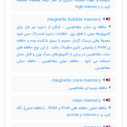
کیلوبایت) جهت مصارف دیگری در نظر گرفته میشوند مقایسه
کنید با ‎ high memory
magnetic bubble memory
حافظه ی حباب مغناطیسی - شکلی از ذخیره غیر فرار برای
کامپیوترها ؛یعنی با قطع برق ، اطلاعات ذخیره شده پاک نمی شود
معمولاً وقتی دیسک گردان حجیم یا بسیار شکننده بوده و حافظه
ی RAM با پشتیبابی باتری خطرناک باشد ، از این نوع حافظه های
حباب مغناطیسی در برخی از کامپیوترهای سبک وزن و قابل حمل
استفاده می شود ، حافظه حیایی مغناطیسی ، حافظه حبابی
مغناطیسی
magnetic core memory
حافظه چنبره ای مغناطیسی
main memory
حافظه اصلی حافظه های RAM و ROM ، [حافظه اصلی] نگاه
کنید به ‎ primary memory