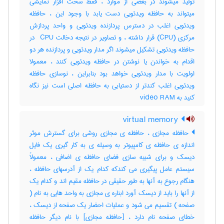
تولید میشوند در بعضی از موارد ، فقط سخت افزار نمایشی
میتواند به حافظه ویدئویی دست یابد با وجود این ، حافظه
ویدئویی اغلب در دسترس پردازنده ویدئویی و واحد پردازش
مرکزی (‎CPU) قرار داشته ، و تصاویر در نتیجه دخالت ‎ CPU در
حافظه ویدئویی تشکیل میشوند اگر مدار ویدئویی و پردازنده هر دو
اقدام به خواندن یا نوشتن در حافظه ویدئویی کنند ، معمولا
اولویت با مدار ویدئویی خواهد بود بنابراین ، نوسازی حافظه
ویدئویی اغلب کندتر از دستیابی به حافظه اصلی است نیز نگاه
کنید به ‎ video RAM
virtual memory
حافظه مجازی ، حافظه ی مجازی روشی برای گسترش موثر
اندازه ی حافظه ی کامپیوتر به وسیله ی به کار گیری یک فایل
دیسک و برای شبیه سازی فضای حافظه ی اضافی ، معمولاً
سیستم عامل پیگیری می کندکه کدام یک از آدرسهای حافظه ،
هنگام رجوع به آنها به طور حقیقی در حافظه مقیم اند و کدام یک
از آنها را باید از دیسک آورد ابناره ی مجازی به واحد هایی به نام (
صفحه ) تقسیم می شود و عملیات احضار یک صفحه از دیسک ،
خطای صفحه نام دارد ، [حافظه مجازی] با نام دیگر حافظه