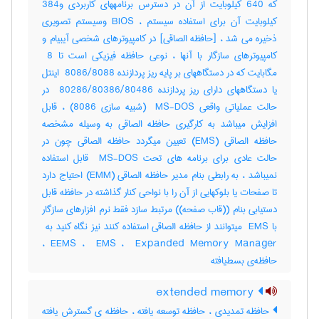
که 640 کیلوبایت از آن در دسترس برنامههای کاربردی و384
کیلوبایت آن برای استفاده سیستم ، BIOS وسیستم تصویری
ذخیره می شد ، [حافظه الصاقی] در کامپیوترهای شخصی آیبیام و
کامپیوترهای سازگار با آنها ، نوعی حافظه فیزیکی است تا ‎ 8
مگابایت که در دستگاههای بر پایه ریز پردازنده ‎ 8086/8088 اینتل
یا دستگاههای دارای ریز پردازنده ‎ 80286/80386/80486 در
حالت عملیاتی واقعی ‎ MS-DOS (شبیه سازی ‎8086) ، قابل
افزایش میباشد به کارگیری حافظه الصاقی به وسیله مشخصه
حافظه الصاقی (‎EMS) تعیین میگردد حافظه الصاقی چون در
حالت عادی برای برنامه های تحت ‎ MS-DOS قابل استفاده
نمیباشد ، به رابطی بنام مدیر حافظه الصاقی (‎EMM) احتیاج دارد
تا صفحات یا بلوکهایی از آن را با نواحی کنار گذاشته در حافظه قابل
دستیابی بنام ((قاب صفحه)) مرتبط سازد فقط نرم افزارهای سازگار
EEMS ، ‎ EMS ، ‎ Expanded Memory Manager ،
حافظه‌ی بسط‌یافته
extended memory
حافظه تمدیدی ، حافظه توسعه یافته ، حافظه ی گسترش یافته