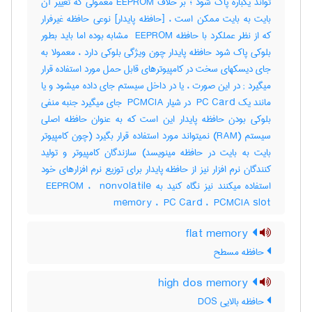
تواند یکباره پاک شود ؛ بر خلاف EEPROM معمولی که تغییر آن
بایت به بایت ممکن است ، [حافظه پایدار] نوعی حافظه غیرفرار
که از نظر عملکرد با حافظه ‎ EEPROM مشابه بوده اما باید بطور
بلوکی پاک شود حافظه پایدار چون ویژگی بلوکی دارد ، معمولا به
جای دیسکهای سخت در کامپیوترهای قابل حمل مورد استفاده قرار
میگیرد‎ ; در این صورت ، یا در داخل سیستم جای داده میشود و یا
مانند یک ‎ PC Card در شیار ‎ PCMCIA جای میگیرد جنبه منفی
بلوکی بودن حافظه پایدار این است که به عنوان حافظه اصلی
سیستم (‎RAM) نمیتواند مورد استفاده قرار بگیرد (چون کامپیوتر
بایت به بایت در حافظه مینویسد) سازندگان کامپیوتر و تولید
کنندگان نرم افزار نیز از حافظه پایدار برای توزیع نرم افزارهای خود
استفاده میکنند نیز نگاه کنید به ‎ EEPROM ، ‎ nonvolatile
memory ، ‎ PC Card ، ‎ PCMCIA slot
flat memory
حافظه مسطح
high dos memory
حافظه بالایی DOS