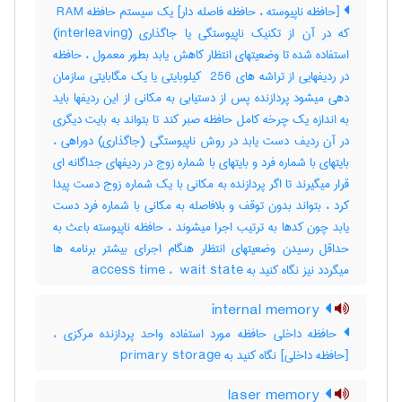
[حافظه ناپیوسته ، حافظه فاصله دار] یک سیستم حافظه ‎ RAM
که در آن از تکنیک ناپیوستگی یا جاگذاری (‎interleaving)
استفاده شده تا وضعیتهای انتظار کاهش یابد بطور معمول ، حافظه
در ردیفهایی از تراشه های ‎ 256 کیلوبایتی یا یک مگابایتی سازمان
دهی میشود پردازنده پس از دستیابی به مکانی از این ردیفها باید
به اندازه یک چرخه کامل حافظه صبر کند تا بتواند به بایت دیگری
در آن ردیف دست یابد در روش ناپیوستگی (جاگذاری) دوراهی ،
بایتهای با شماره فرد و بایتهای با شماره زوج در ردیفهای جداگانه ای
قرار میگیرند تا اگر پردازنده به مکانی با یک شماره زوج دست پیدا
کرد ، بتواند بدون توقف و بلافاصله به مکانی با شماره فرد دست
یابد چون کدها به ترتیب اجرا میشوند ، حافظه ناپیوسته باعث به
حداقل رسیدن وضعیتهای انتظار هنگام اجرای بیشتر برنامه ها
میگردد نیز نگاه کنید به ‎ access time ، ‎ wait state
internal memory
حافظه داخلی حافظه مورد استفاده واحد پردازنده مرکزی ،
[حافظه داخلی] نگاه کنید به ‎ primary storage
laser memory