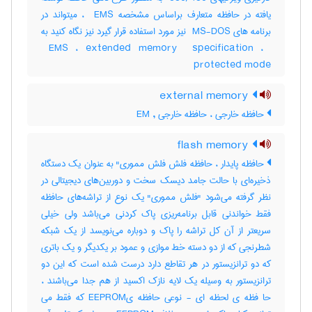
یافته در حافظه متعارف براساس مشخصه ‎ EMS ، میتواند در
برنامه های ‎ MS-DOS نیز مورد استفاده قرار گیرد نیز نگاه کنید به
‎ EMS ، ‎extended memory ‎ specification ، ‎
protected mode
external memory
حافظه خارجی ، حافظه خارجی , EM
flash memory
حافظه پایدار ، حافظه فلش فلش مموری" به عنوان یک دستگاه
ذخیره‌ای با حالت جامد دیسک سخت و دوربین‌های دیجیتالی در
نظر گرفته می‌شود "فلش مموری" یک نوع از تراشه‌های حافظه
فقط خواندنی قابل برنامه‌ریزی پاک کردنی می‌باشد ولی خیلی
سریعتر از آن کل تراشه را پاک و دوباره می‌نویسد از یک شبکه
شطرنجی که از دو دسته خط موازی و عمود بر یکدیگر و یک باتری‌
که دو ترانزیستور در هر تقاطع دارد درست شده است که این دو
ترانزیستور به وسیله یک لایه نازک اکسید از هم جدا می‌باشند ،
حا فظه ی لحظه ای - نوعی حافظه یEEPROM که فقط می