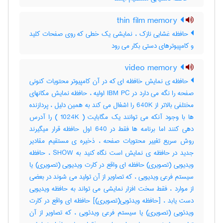
thin film memory
حافظه غشایی نازک ، نمایشی یک خطی که روی صفحات کلید
و کامپیوترهای دستی بکار می رود
video memory
حافظه ی نمایش خافظه ای که در آن کامپیوتر محتویات کنونی
صفحه را نگه می دارد در IBM PC اولیه ، حافظه نمایش مکانهای
مختلفی بالاتر از 640K را اشغال می کند به همین دلیل ، پردازنده
ها با وجود آنکه می توانند یک مگابایت ( 1024K ) را آدرس
دهی کنند اما برنامه ها فقط در 640 اول حافظه قرار میگیرند
روش سریع تغییر محتویات صفحه ، ذخیره ی مستقیم مقادیر
جدید در حافظه ی نمایش است نگاه کنید به SHOW ، حافظه
ویدیویی (تصویری) حافظه ای واقع در کارت ویدیویی (تصویری) یا
سیستم فرعی ویدیویی ، که تصاویر از آن تولید می شوند در بعضی
از موارد ، فقط سخت افزار نمایشی می تواند به حافظه ویدیویی
دست یابد ، [حافظه ویدئویی(تصویری)] حافظه ای واقع در کارت
ویدئویی (تصویری) یا سیستم فرعی ویدئویی ، که تصاویر از آن