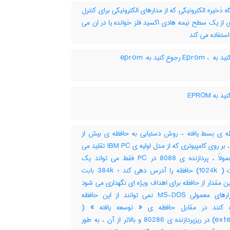
 ذخیره الکترونیکی که از مدارهای الکترونیکی برای کنترل
 از یک سطح نیمه هادی اکسید فلز خوانده یا در ان می
ستفاده می کند
Epr رجوع کنید به: eprom
 به ‎ EPROM
 ی بسط یافته - روش دستیابی به حافظه ی بیش از
640k ، بر روی کامپیوتری که از مدل اولیه ی IBM PC تقلید می
کند معمولاً ، پردازنده ی 8088 در PC فقط می تواند یک
مگابایت ( 1024k) حافظه را آدرس دهی کند ؛ 384k بابت
این مقدار از حافظه برای اهداف ویژه ای نگهداری می شود
نرم افزارهای معمولی MS-DOS نمی توانند از این حافظه
ه کنند در مقابل حافظه ی « توسعه یافته » (
extended) در ریزپردازنده ی 80286 و بالاتر از آن ، به طور