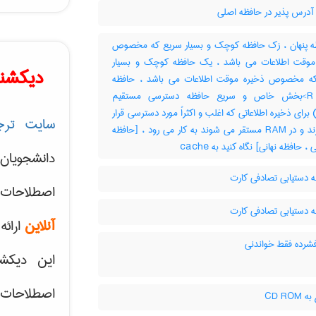
آدرس پذیر در حافظه اصلی
 پنهان ، زک حافظه کوچک و بسیار سریع که مخصوص
موقت اطلاعات می باشد ، یک حافظه کوچک و بسیار
دیکشنر
ه مخصوص ذخیره موقت اطلاعات می باشد ، حافظه
پنهانی R>بخش خاص و سریع حافظه دسترسی مستقیم
RAM) برای ذخیره اطلاعاتی که اغلب و اکثراً مورد دسترسی قرار
سایت ترج
می گیرند و در RAM مستقر می شوند به کار می رود ، [حافظه
، حافظه نهانی] نگاه کنید به ‎ cache
دانشجویان
 دستیابی تصادفی کارت
اصطلاحات 
 دستیابی تصادفی کارت
آنلاین
ارائه
شرده فقط خواندنی
این دیکش
اصطلاحات ک
CD RO