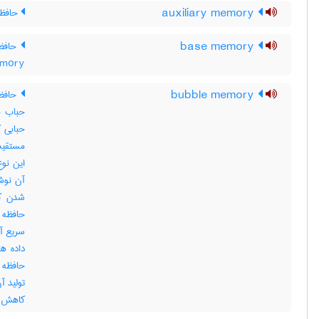
auxiliary memory
حافظه
base memory
al memory
bubble memory
حافظه
حباب م
حبابی ک
آن نوشت
شدن کا
حافظه ح
سریع آم
داده ها
تولید آ
کاهش یافته