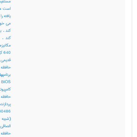
مستقیم
کند ، 
640
S
کامپیوت