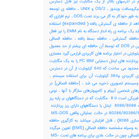
 در آدرسهای بالاتر از یک مگابایت نیز قابل دسترس
است میکروسافت ویندوز ، OS/2 و UNIX ، حافظه ی توسعه
یافته را به طور خودکار به کار می برند تحت DOS ، نرم افزاری که
می خواهد از حافظه ی گسترش یافته ( expanded) استفاده
کند ، باید یک برنامه ی راه انداز دستگاه به نام EMM را نیز فعال
حافظه گسترشی ، حافظه بسط یافته ، حافظه الصاقی
مکانیزمی در DOS که توسط آن حافظه ای بیشتر از حد معمول
 کیلوبایتی در اختیار برنامه های کاربردی قرارمی گیرد معماری
قدیمی پردازنده های اینتل دستیابی PC IBM را به یک مگابایت
حافظه محدود می ساخت که 640 کیلوبایت از آن در دسترس
برنامههای کاربردی و384 کیلوبایت آن برای استفاده سیستم ،
BIO وسیستم تصویری ذخیره می شد ، [حافظه الصاقی] در
رهای شخصی آیبیام و کامپیوترهای سازگار با آنها ، نوعی
حافظه فیزیکی است تا ‎ 8 مگابایت که در دستگاههای بر پایه ریز
80286/80386/80486 در حالت عملیاتی واقعی ‎ MS-DOS
(شبیه سازی ‎8086) ، قابل افزایش میباشد به کارگیری حافظه
الصاقی به وسیله مشخصه حافظه الصاقی (‎EMS) تعیین میگردد
حافظه الصاقی چون در حالت عادی برای برنامه های تحت ‎ MS-