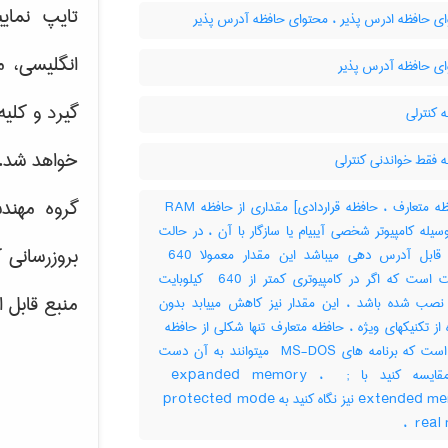
تایپ نمای
ی حافظه ادرس پذیر ، محتوای حافظه آدرس پذیر
انگلیسی، م
ی حافظه آدرس پذیر
گیرد و کلی
 کنترلی
خواهد شد.
 فقط خواندنی کنترلی
گروه مهند
[حافظه متعارف ، حافظه قراردادی] مقداری از حافظه ‎ RAM
سیله کامپیوتر شخصی آیبیام یا سازگار با آن ، در حالت
بروزرسانی 
حقیقی قابل آدرس دهی میباشد این مقدار معمولا ‎ 640
کیلوبایت است که اگر در کامپیوتری کمتر از ‎ 640 کیلوبایت
منبع قابل 
نصب شده باشد ، این مقدار نیز کاهش مییابد بدون
RAM است که برنامه های ‎ MS-DOS میتوانند به آن دست
یابند مقایسه کنید با ‎ expanded memory ، ‎ ;
extended memory نیز نگاه کنید به ‎ protected mode
، ‎ rea