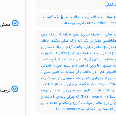
 کمکی
convention ، آدرس پایه حافظه
ممکن اس
 حبابی ، [حافطه حبابی] نوعی حافظه که از یک سری
غناطیسی پایدار در یک لایه نازک شکل میگیرد حافظه
ه در حال حاضر تداولی نیافته ، گرانتر از حافظه دستیابی
مستقیم (‎RAM) یا حافظه فقط خواندنی (‎ROM) است مزیت
این نوع حافظه ، پایداری آن است‎ ; به عبارت دیگر آنچه که در
ه میشود ، تا وقتی که تغییر داده نشود حتی با خاموش
مپیوتر هم ، در حافظه باقی میماند به همین دلیل ،
بابی در محیطهایی که سیستم کامپیوتری آن باید قابلیت
ادگی مجدد به کار هنگام قطع برق و با حداقل تلفات در
ترجمه 
 را داشته باشد ، کاربرد سودمندی دارد به دلیل عرضه
حافظه پایدار (‎flash memory) که ویژگی پایداری را داشته و
ن ارزانتر و ساده تر میباشد ، کاربرد و تقاضای حافظه حبابی
 است نیز نگاه کنید به ‎ flash memory