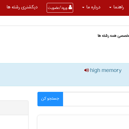
راهنما
درباره ما
دیکشنری رشته ها
ورود/عضویت
تخصصی همه رشته ها
high memory
جستجو کن