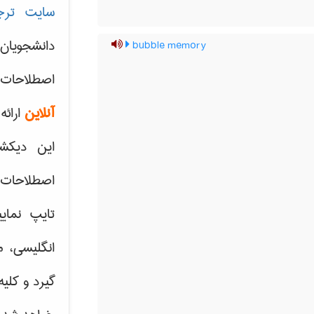
سایت ترج
دانشجویان
bubble memory
اصطلاحات 
آنلاین
ارائه
این دیکش
اصطلاحات ک
تایپ نمای
انگلیسی، م
گیرد و کلی