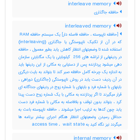
interleave memory
حافظه جاگذاری
interleaved memory
[حافظه ناپیوسته ، حافظه فاصله دار] یک سیستم حافظه ‎ RAM
که در آن از تکنیک ناپیوستگی یا جاگذاری (‎interleaving)
استفاده شده تا وضعیتهای انتظار کاهش یابد بطور معمول ، حافظه
در ردیفهایی از تراشه های ‎ 256 کیلوبایتی یا یک مگابایتی سازمان
دهی میشود پردازنده پس از دستیابی به مکانی از این ردیفها باید
به اندازه یک چرخه کامل حافظه صبر کند تا بتواند به بایت دیگری
در آن ردیف دست یابد در روش ناپیوستگی (جاگذاری) دوراهی ،
بایتهای با شماره فرد و بایتهای با شماره زوج در ردیفهای جداگانه ای
قرار میگیرند تا اگر پردازنده به مکانی با یک شماره زوج دست پیدا
کرد ، بتواند بدون توقف و بلافاصله به مکانی با شماره فرد دست
یابد چون کدها به ترتیب اجرا میشوند ، حافظه ناپیوسته باعث به
حداقل رسیدن وضعیتهای انتظار هنگام اجرای بیشتر برنامه ها
میگردد نیز نگاه کنید به ‎ access time ، ‎ wait state
internal memory