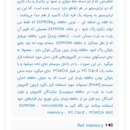
شطرنجی که از دو دسته خط موازی و عمود بر یکدیگر و یک باتری‌
که دو ترانزیستور در هر تقاطع دارد درست شده است که این دو
ترانزیستور به وسیله یک لایه نازک اکسید از هم جدا می‌باشند ،
حا فظه ی لحظه ای - نوعی حافظه یEEPROM که فقط می
تواند یکباره پاک شود ؛ بر خلاف EEPROM معمولی که تغییر آن
بایت به بایت ممکن است ، [حافظه پایدار] نوعی حافظه غیرفرار
که از نظر عملکرد با حافظه ‎ EEPROM مشابه بوده اما باید بطور
بلوکی پاک شود حافظه پایدار چون ویژگی بلوکی دارد ، معمولا به
جای دیسکهای سخت در کامپیوترهای قابل حمل مورد استفاده قرار
میگیرد‎ ; در این صورت ، یا در داخل سیستم جای داده میشود و یا
مانند یک ‎ PC Card در شیار ‎ PCMCIA جای میگیرد جنبه منفی
بلوکی بودن حافظه پایدار این است که به عنوان حافظه اصلی
سیستم (‎RAM) نمیتواند مورد استفاده قرار بگیرد (چون کامپیوتر
بایت به بایت در حافظه مینویسد) سازندگان کامپیوتر و تولید
کنندگان نرم افزار نیز از حافظه پایدار برای توزیع نرم افزارهای خود
استفاده میکنند نیز نگاه کنید به ‎ EEPROM ، ‎ nonvolatile
memory ، ‎ PC Card ، ‎ PCMCIA slot
flat memory