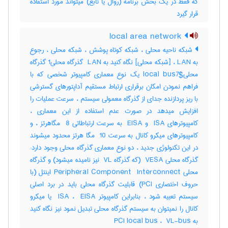
که فقط در یک بخش برنامه (روال یا تابع) میتواند مورد استفاده
قرار گیرد
local area network
شبکه ناحیه محلی ، شبکه کوتاه پوشش ، شبکه محلی ، رجوع
به LAN ، [شبکه محلی] نگاه کنید به ‎ LAN گذرگاه محلی‎1 گذرگاه
محلی‎local bus7$ یک نوع معماری کامپیوتر شخصی که با
فراهم نمودن امکان برقراری ارتباط مستقیم آداپتورهای گسترشی
با ریز پردازنده جدای از گذرگاه معمولی سیستم ، سرعت عملیات را
افزایش میدهد در صورت عدم استفاده از این معماری ،
کامپیوترهای ‎ ISA و ‎ EISA به سرعت ارتباطاتی ‎ 8 مگاهرتز ، و
کامپیوترهای میکرو کانال به سرعت ‎ 10 مگا هرتز محدود میشوند
در این تکنولوژی جدید ، دو نوع معماری گذرگاه محلی وجود دارد:
گذرگاه محلی ‎ VESA (که گذرگاه ‎ VL نیز نامیده میشود) و گذرگاه
محلی ‎Peripheral Component ‎ Interconnect اینتل (با
حروف اختصاری ‎PCI) قابلیت گذرگاه محلی باید در برد اصلی
سیستم تعبیه شود ، بنابراین کامپیوتر ‎ ISA ، ‎ EISA یا میکرو
کانال را نمیتوان به سیستم گذرگاه محلی تبدیل نمود نیز نگاه کنید
به ‎ PCI local bus ، ‎ VL-bus