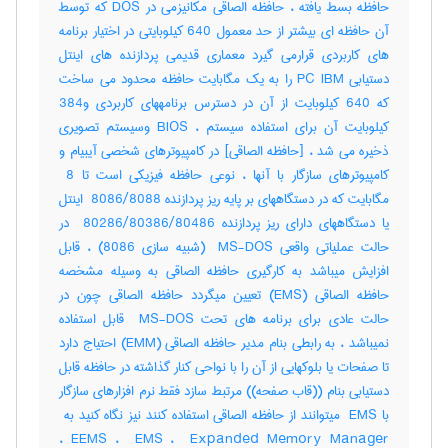
حافظه بسط یافته ، حافظه الصاقی مکانیزمی در DOS که توسط
آن حافظه ای بیشتر از حد معمول 640 کیلوبایتی در اختیار برنامه
های کاربردی قرارمی گیرد معماری قدیمی پردازنده های اینتل
دستیابی PC IBM را به یک مگابایت حافظه محدود می ساخت
که 640 کیلوبایت از آن در دسترس برنامههای کاربردی و384
کیلوبایت آن برای استفاده سیستم ، BIOS وسیستم تصویری
ذخیره می شد ، [حافظه الصاقی] در کامپیوترهای شخصی آیبیام و
کامپیوترهای سازگار با آنها ، نوعی حافظه فیزیکی است تا ‎ 8
مگابایت که در دستگاههای بر پایه ریز پردازنده ‎ 8086/8088 اینتل
یا دستگاههای دارای ریز پردازنده ‎ 80286/80386/80486 در
حالت عملیاتی واقعی ‎ MS-DOS (شبیه سازی ‎8086) ، قابل
افزایش میباشد به کارگیری حافظه الصاقی به وسیله مشخصه
حافظه الصاقی (‎EMS) تعیین میگردد حافظه الصاقی چون در
حالت عادی برای برنامه های تحت ‎ MS-DOS قابل استفاده
نمیباشد ، به رابطی بنام مدیر حافظه الصاقی (‎EMM) احتیاج دارد
تا صفحات یا بلوکهایی از آن را با نواحی کنار گذاشته در حافظه قابل
دستیابی بنام ((قاب صفحه)) مرتبط سازد فقط نرم افزارهای سازگار
EEMS ، ‎ EMS ، ‎ Expanded Memory Manager ،