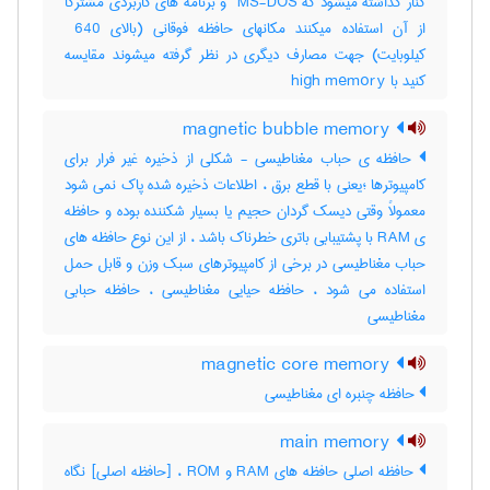
کنار گذاشته میشود که ‎ MS-DOS و برنامه های کاربردی مشترکا
از آن استفاده میکنند مکانهای حافظه فوقانی (بالای ‎ 640
کیلوبایت) جهت مصارف دیگری در نظر گرفته میشوند مقایسه
کنید با ‎ high memory
magnetic bubble memory
حافظه ی حباب مغناطیسی - شکلی از ذخیره غیر فرار برای
کامپیوترها ؛یعنی با قطع برق ، اطلاعات ذخیره شده پاک نمی شود
معمولاً وقتی دیسک گردان حجیم یا بسیار شکننده بوده و حافظه
ی RAM با پشتیبابی باتری خطرناک باشد ، از این نوع حافظه های
حباب مغناطیسی در برخی از کامپیوترهای سبک وزن و قابل حمل
استفاده می شود ، حافظه حیایی مغناطیسی ، حافظه حبابی
مغناطیسی
magnetic core memory
حافظه چنبره ای مغناطیسی
main memory
حافظه اصلی حافظه های RAM و ROM ، [حافظه اصلی] نگاه