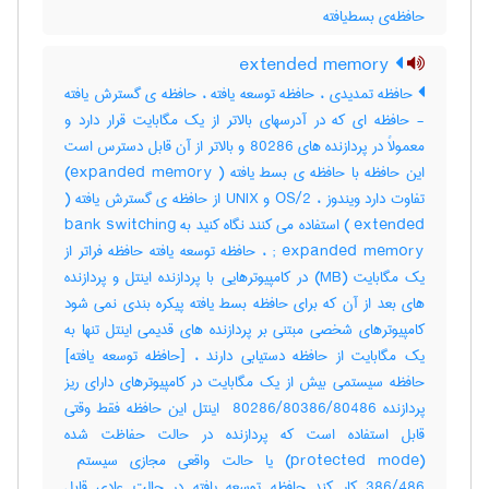
حافظه‌ی بسط‌یافته
extended memory
حافظه تمدیدی ، حافظه توسعه یافته ، حافظه ی گسترش یافته
- حافظه ای که در آدرسهای بالاتر از یک مگابایت قرار دارد و
معمولاً در پردازنده های 80286 و بالاتر از آن قابل دسترس است
این حافظه با حافظه ی بسط یافته ( expanded memory)
تفاوت دارد ویندوز ، OS/2 و UNIX از حافظه ی گسترش یافته (
extended ) استفاده می کنند نگاه کنید به bank switching
; expanded memory ، حافظه توسعه یافته حافظه فراتر از
یک مگابایت (MB) در کامپیوترهایی با پردازنده اینتل و پردازنده
های بعد از آن که برای حافظه بسط یافته پیکره بندی نمی شود
کامپیوترهای شخصی مبتنی بر پردازنده های قدیمی اینتل تنها به
یک مگابایت از حافظه دستیابی دارند ، [حافظه توسعه یافته]
حافظه سیستمی بیش از یک مگابایت در کامپیوترهای دارای ریز
پردازنده ‎ 80286/80386/80486 اینتل این حافظه فقط وقتی
قابل استفاده است که پردازنده در حالت حفاظت شده
386/486 کار کند حافظه توسعه یافته در حالت عادی قابل