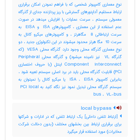
نوع معماری کامپیوتر شخصی که با فراهم نمودن امکان برقراری
ارتباط مستقیم آداپتورهای گسترشی با ریز پردازنده جدای از گذرگاه
معمولی سیستم ، سرعت عملیات را افزایش میدهد در صورت
عدم استفاده از این معماری ، کامپیوترهای ‎ ISA و ‎ EISA به
سرعت ارتباطاتی ‎ 8 مگاهرتز ، و کامپیوترهای میکرو کانال به
سرعت ‎ 10 مگا هرتز محدود میشوند در این تکنولوژی جدید ، دو
نوع معماری گذرگاه محلی وجود دارد: گذرگاه محلی ‎ VESA (که
گذرگاه ‎ VL نیز نامیده میشود) و گذرگاه محلی ‎Peripheral
Component ‎ Interconnect اینتل (با حروف اختصاری
‎PCI) قابلیت گذرگاه محلی باید در برد اصلی سیستم تعبیه شود ،
بنابراین کامپیوتر ‎ ISA ، ‎ EISA یا میکرو کانال را نمیتوان به
سیستم گذرگاه محلی تبدیل نمود نیز نگاه کنید به ‎ PCI local
bus ، ‎ VL-bus
local bypass
[ارتباط تلفنی داخلی] یک ارتباط تلفنی که در ادارات و شرکتها
برای برقراری ارتباط بین بخشهای مختلف (بدون دخالت شرکت
مخابرات) مورد استفاده قرار میگیرد