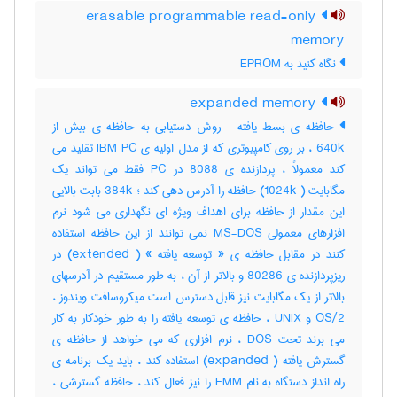
erasable programmable read-only
memory
نگاه کنید به ‎ EPROM
expanded memory
حافظه ی بسط یافته - روش دستیابی به حافظه ی بیش از
640k ، بر روی کامپیوتری که از مدل اولیه ی IBM PC تقلید می
کند معمولاً ، پردازنده ی 8088 در PC فقط می تواند یک
مگابایت ( 1024k) حافظه را آدرس دهی کند ؛ 384k بابت بالایی
این مقدار از حافظه برای اهداف ویژه ای نگهداری می شود نرم
افزارهای معمولی MS-DOS نمی توانند از این حافظه استفاده
کنند در مقابل حافظه ی « توسعه یافته » ( extended) در
ریزپردازنده ی 80286 و بالاتر از آن ، به طور مستقیم در آدرسهای
بالاتر از یک مگابایت نیز قابل دسترس است میکروسافت ویندوز ،
OS/2 و UNIX ، حافظه ی توسعه یافته را به طور خودکار به کار
می برند تحت DOS ، نرم افزاری که می خواهد از حافظه ی
گسترش یافته ( expanded) استفاده کند ، باید یک برنامه ی
راه انداز دستگاه به نام EMM را نیز فعال کند ، حافظه گسترشی ،