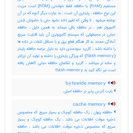
مستقیم (‎RAM) یا حافظه فقط خواندنی (‎ROM) است مزیت
این نوع حافظه ، پایداری آن است‎ ; به عبارت دیگر آنچه که در آن
نوشته میشود ، تا وقتی که تغییر داده نشود حتی با خاموش شدن
کامپیوتر هم ، در حافظه باقی میماند به همین دلیل ، حافظه
حبابی در محیطهایی که سیستم کامپیوتری آن باید قابلیت سریع
آمادگی مجدد به کار هنگام قطع برق و با حداقل تلفات در داده ها
را داشته باشد ، کاربرد سودمندی دارد به دلیل عرضه حافظه پایدار
(‎flash memory) که ویژگی پایداری را داشته و تولید آن ارزانتر
و ساده تر میباشد ، کاربرد و تقاضای حافظه حبابی کاهش یافته
است نیز نگاه کنید به ‎ flash memory
bytewide memory
بایت آدرس پذیر در حافظه اصلی
cache memory
حافظه پنهان ، زک حافظه کوچک و بسیار سریع که مخصوص
ذخیره موقت اطلاعات می باشد ، یک حافظه کوچک و بسیار
سریع که مخصوص ذخیره موقت اطلاعات می باشد ، حافظه