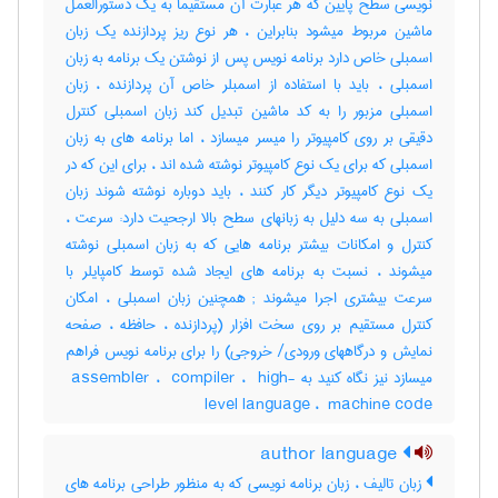
نویسی سطح پایین که هر عبارت آن مستقیما به یک دستورالعمل
ماشین مربوط میشود بنابراین ، هر نوع ریز پردازنده یک زبان
اسمبلی خاص دارد برنامه نویس پس از نوشتن یک برنامه به زبان
اسمبلی ، باید با استفاده از اسمبلر خاص آن پردازنده ، زبان
اسمبلی مزبور را به کد ماشین تبدیل کند زبان اسمبلی کنترل
دقیقی بر روی کامپیوتر را میسر میسازد ، اما برنامه های به زبان
اسمبلی که برای یک نوع کامپیوتر نوشته شده اند ، برای این که در
یک نوع کامپیوتر دیگر کار کنند ، باید دوباره نوشته شوند زبان
اسمبلی به سه دلیل به زبانهای سطح بالا ارجحیت دارد: سرعت ،
کنترل و امکانات بیشتر برنامه هایی که به زبان اسمبلی نوشته
میشوند ، نسبت به برنامه های ایجاد شده توسط کامپایلر با
سرعت بیشتری اجرا میشوند‎ ; همچنین زبان اسمبلی ، امکان
کنترل مستقیم بر روی سخت افزار (پردازنده ، حافظه ، صفحه
نمایش و درگاههای ورودی‎/ خروجی) را برای برنامه نویس فراهم
میسازد نیز نگاه کنید به ‎ assembler ، ‎ compiler ، ‎ high-
level language ، ‎ machine code
author language
زبان تالیف ، زبان برنامه نویسی که به منظور طراحی برنامه های