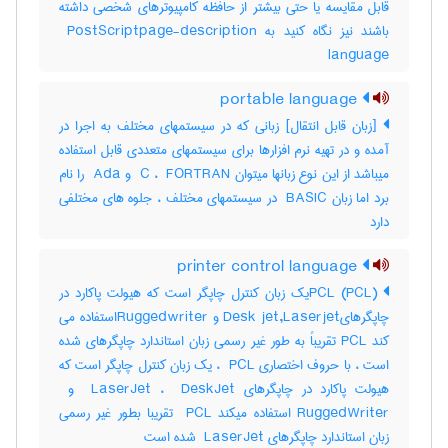
قابل مقایسه یا حتی بیشتر از حافظه کامپیوترهای شخصی داشته
باشند نیز نگاه کنید به ‎ PostScriptpage-description
language
portable language
[زبان قابل انتقال] زبانی که در سیستمهای مختلف به اجرا در
آمده و در تهیه نرم افزارها برای سیستمهای متعددی قابل استفاده
میباشد از این نوع زبانها میتوان ‎ C ، ‎ FORTRAN و ‎ Ada را نام
برد اما زبان ‎ BASIC در سیستمهای مختلف ، جلوه های مختلفی
دارد
printer control language
(PCL) PCLیک زبان کنترل چاپگر است که هیولت پاکارد در
چاپگرهایDesk jet,Laserjet و Ruggedwriterاستفاده می
کند PCL تقریباً به طور غیر رسمی زبان استاندارد چاپگرهای شده
است ، با حروف اختصاری ‎ PCL ، یک زبان کنترل چاپگر است که
RuggedWriter استفاده میکند ‎ PCL تقریبا بطور غیر رسمی
زبان استاندارد چاپگرهای ‎ LaserJet شده است