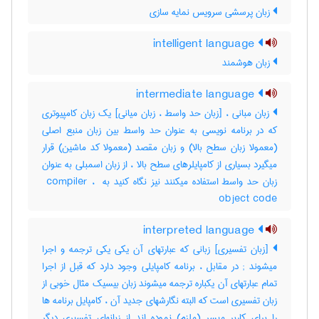
زبان پرسشی سرویس نمایه سازی
intelligent language
زبان هوشمند
intermediate language
زبان مبانی ، [زبان حد واسط ، زبان میانی] یک زبان کامپیوتری
که در برنامه نویسی به عنوان حد واسط بین زبان منبع اصلی
(معمولا زبان سطح بالا) و زبان مقصد (معمولا کد ماشین) قرار
میگیرد بسیاری از کامپایلرهای سطح بالا ، از زبان اسمبلی به عنوان
زبان حد واسط استفاده میکنند نیز نگاه کنید به ‎ compiler ، ‎
object code
interpreted language
[زبان تفسیری] زبانی که عبارتهای آن یکی یکی ترجمه و اجرا
میشوند‎ ; در مقابل ، برنامه کامپایلی وجود دارد که قبل از اجرا
تمام عبارتهای آن یکباره ترجمه میشوند زبان بیسیک مثال خوبی از
زبان تفسیری است که البته نگارشهای جدید آن ، کامپایل برنامه ها
را برای کاربر میسر (ملزم) نموده اند از زبانهای تفسیری دیگر