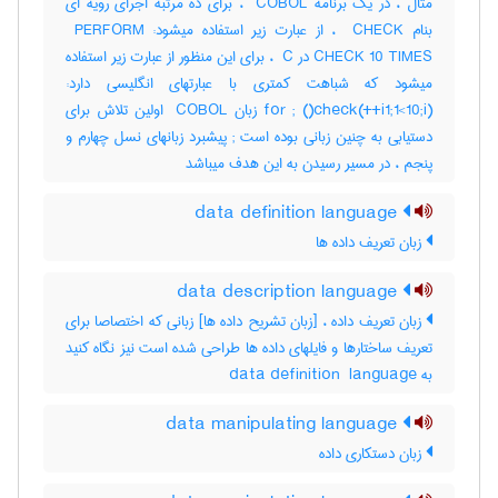
مثال ، در یک برنامه ‎ COBOL ، برای ده مرتبه اجرای رویه ای
بنام ‎ CHECK ، از عبارت زیر استفاده میشود: ‎ PERFORM
CHECK 10 TIMES در ‎ C ، برای این منظور از عبارت زیر استفاده
میشود که شباهت کمتری با عبارتهای انگلیسی دارد:
(‎i1;1<10;i++)‎for ‎; ()‎check زبان ‎ COBOL اولین تلاش برای
دستیابی به چنین زبانی بوده است‎ ; پیشبرد زبانهای نسل چهارم و
پنجم ، در مسیر رسیدن به این هدف میباشد
data definition language
زبان تعریف داده ها
data description language
زبان تعریف داده ، [زبان تشریح داده ها] زبانی که اختصاصا برای
تعریف ساختارها و فایلهای داده ها طراحی شده است نیز نگاه کنید
به ‎data definition ‎ language
data manipulating language
زبان دستکاری داده