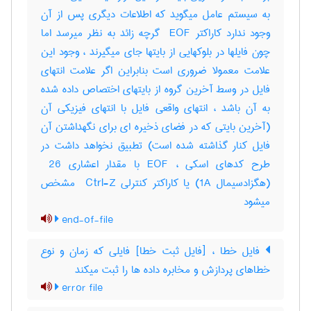
به سیستم عامل میگوید که اطلاعات دیگری پس از آن
وجود ندارد کاراکتر ‎ EOF گرچه زائد به نظر میرسد اما
چون فایلها در بلوکهایی از بایتها جای میگیرند ، وجود این
علامت معمولا ضروری است بنابراین اگر علامت انتهای
فایل در وسط آخرین گروه از بایتهای اختصاص داده شده
به آن باشد ، انتهای واقعی فایل با انتهای فیزیکی آن
(آخرین بایتی که در فضای ذخیره ای برای نگهداشتن آن
فایل کنار گذاشته شده است) تطبیق نخواهد داشت در
طرح کدهای اسکی ، ‎EOF با مقدار اعشاری ‎ 26
(هگزادسیمال ‎1A) یا کاراکتر کنترلی ‎ Ctrl-Z مشخص
میشود
end-of-file
فایل خطا ، [فایل ثبت خطا] فایلی که زمان و نوع
خطاهای پردازش و مخابره داده ها را ثبت میکند
error file