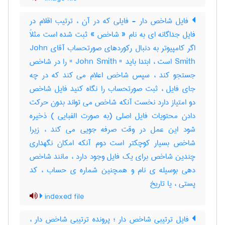
فایل شاخص دار - فایلی که در آن ، ترتیب اقلام در
فایل جداگانه ای به نام « شاخص » ثبت شده است مثلاً
اگر کامپیوتر به دنبال رکوردهای صورتحساب آقای John
Smith است ، ابتدا باید " John Smith " را در شاخص
جستجو کند ، سپس شاخص اعلام می کند که در چه
جای فایل ، ثبت صورتحساب را نگاه کنید فایل شاخص
دو امتیاز دارد نخست آنکه شاخص می تواند بدون حرکت
دادن محتویات فایل اصلی (به صورت الفبایی ) ذخیره
شود این عمل در وقت صرفه جویی می کند ، زیرا
شاخص بسیار کوچکتر است دوم آنکه امکان نگهداری
چندین شاخص برای یک فایل وجود دارد ، مانند شاخص
دهی بوسیله ی نام و همچنین شماره ی حساب ، کد
پستی ، یا تاریخ
indexed file
فایل ترتیبی شاخص دار ؛ پرونده ترتیبی شاخص دار ،