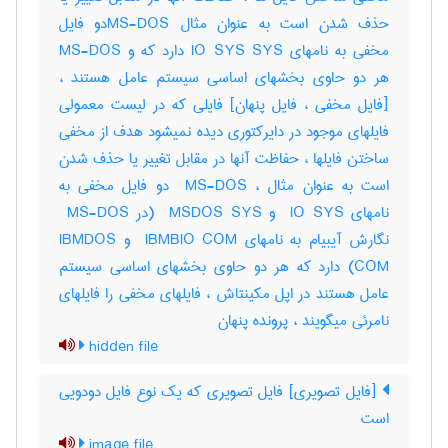
حذف شدن است به عنوان مثال MS-DOSدو فایل
مخفی به نامهای IO SYS SYS دارد که و MS-DOS
هر دو حاوی بخشهای اساسی سیستم عامل هستند ،
[فایل مخفی ، فایل پنهان] فایلی که در لیست معمولی
فایلهای موجود در دایرکتوری دیده نمیشود هدف از مخفی
ساختن فایلها ، حفاظت آنها در مقابل تغییر یا حذف شدن
است به عنوان مثال ، ‎ MS-DOS دو فایل مخفی به
نامهای ‎ IO SYS و ‎ MSDOS SYS (در ‎ MS-DOS
نگارش آیبیام به نامهای ‎ IBMBIO COM و ‎IBMDOS
COM) دارد که هر دو حاوی بخشهای اساسی سیستم
عامل هستند در اپل مکینتاش ، فایلهای مخفی را فایلهای
نامرئی میگویند ، پرونده پنهان
hidden file
[فایل تصویری] فایل تصویری که یک نوع فایل دودویی
است
image file