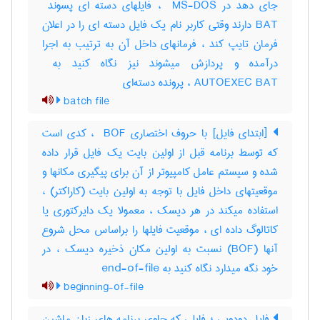
BAT دارند وقتی کاربر نام یک فایل دسته ای را در اعلان
فرمان تایپ کند ، فرمانهای داخل آن به ترتیب به اجرا
AUTOEXEC BAT ، پرونده دسته‌ای
batch file
[ابتدای فایل] با حروف اختصاری ‎ BOF ، کدی است
که توسط برنامه قبل از اولین بایت یک فایل قرار داده
شده و سیستم عامل کامپیوتر از آن برای پیگیری مکانها و
موقعیتهای داخل فایل با توجه به اولین بایت (کاراکتر) ،
استفاده میکند در هر دیسک ، معمولا یک دایرکتوری یا
کاتالوگ داده ای ، موقعیت فایلها را براساس محل شروع
آنها (‎BOF) نسبت به اولین مکان ذخیره دیسک ، در
خود نگه میدارد نگاه کنید به ‎ end-of-file
beginning-of-file
فایل دودویی ؛ فایلی که حاوی برنامه های زبان ماشین