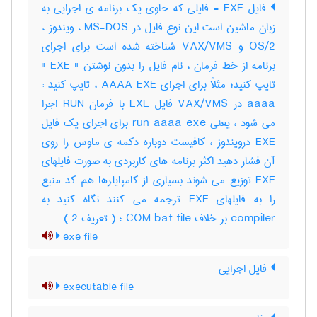
فایل EXE - فایلی که حاوی یک برنامه ی اجرایی به
زبان ماشین است این نوع فایل در MS-DOS ، ویندوز ،
OS/2 و VAX/VMS شناخته شده است برای اجرای
برنامه از خط فرمان ، نام فایل را بدون نوشتن " EXE "
تایپ کنید؛ مثلاً برای اجرای AAAA EXE ، تایپ کنید :
aaaa در VAX/VMS فایل EXE با فرمان RUN اجرا
می شود ، یعنی run aaaa exe برای اجرای یک فایل
EXE درویندوز ، کافیست دوباره دکمه ی ماوس را روی
آن فشار دهید اکثر برنامه های کاربردی به صورت فایلهای
EXE توزیع می شوند بسیاری از کامپایلرها هم کد منبع
را به فایلهای EXE ترجمه می کنند نگاه کنید به
compiler بر خلاف COM bat file ؛ ( تعریف 2 )
exe file
فایل اجرایی
executable file