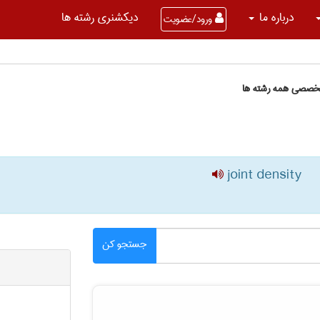
درباره ما
دیکشنری رشته ها
ورود/عضویت
تخصصی همه رشته ها
joint density
جستجو کن