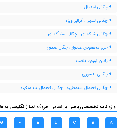
چگالی احتمال
چگالی نسبی ، گرانی ویژه
چگالی شبکه ای ، چگالی مشبّکه ای
جرم مخصوص عددوار ، چگال عددوار
پایین آوردن غلظت
چگالی تانسوری
چگالی احتمال سه‌متغیّره ، چگالی احتمال سه متغیره
واژه نامه تخصصی
رياضی
بر اساس حروف الفبا (انگلیسی به فا
G
F
E
D
C
B
A