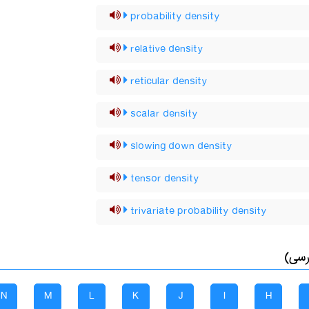
probability density
relative density
reticular density
scalar density
slowing down density
tensor density
trivariate probability density
رسی)
N
M
L
K
J
I
H