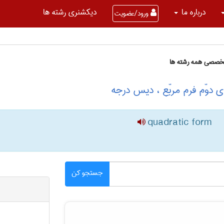
درباره ما
دیکشنری رشته ها
ورود/عضویت
تخصصی همه رشته ها
 دوّم فرم مربّع ، دیس درجه
quadratic form
جستجو کن