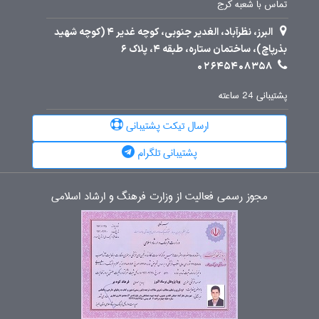
تماس با شعبه کرج
البرز، نظرآباد، الغدیر جنوبی، کوچه غدیر 4 (کوچه شهید
بذرپاچ)، ساختمان ستاره، طبقه 4، پلاک 6
02645408358
پشتیبانی 24 ساعته
ارسال تیکت پشتیبانی
پشتیبانی تلگرام
مجوز رسمی فعالیت از وزارت فرهنگ و ارشاد اسلامی