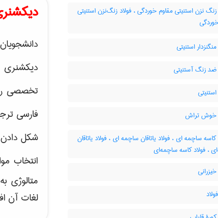
دیکشنری
زنگ نزن استنیتی مقاوم خوردگی ، فولاد زنگ‌نزن استنیتی
خوردگی
دانشجویان 
منگنزدار استنیتی
دیکشنری 
 ضد زنگ آستنیتی
تخصصی رشته
استنیتی
فارسی ترجم
 خوش تراش
شکل دادن 
کاسه ساچمه ای ، فولاد یاتاقان ساچمه ای ، فولاد یاتاقان
ی ، فولاد کاسه ساچمه‌ای
انتخاب موا
خیزرانی
متالوژی ب
ولاد
لغات آن اف
کورۀ قلیایی