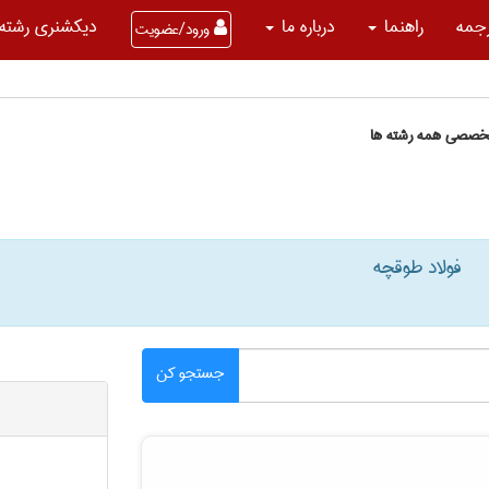
جمه
راهنما
درباره ما
دیکشنری رشته 
ورود/عضویت
تخصصی همه رشته ها
فولاد طوقچه
جستجو کن