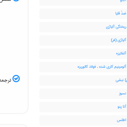
آلکو
ضدّ قلیا
ریختگی آلیاژی
آلیاژی (فر)
لفاتیزه
آلومینیم کاری شده ، فولاد کالوریزه
ترجمه 
 نبشی
نسوز
تا پنو
 اطلس