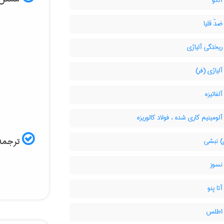
آلکو
ضدّ قلیا
ریختگی آلیاژی
آلیاژی (فر)
لفاتیزه
آلومینیم کاری شده ، فولاد کالوریزه
ترجمه 
 نبشی
نسوز
تا پنو
 اطلس