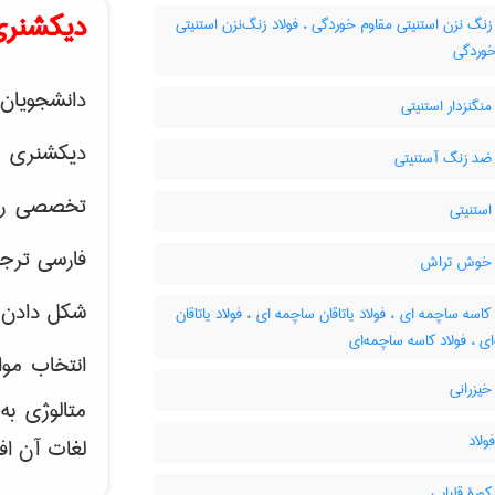
دیکشنری
زنگ نزن استنیتی مقاوم خوردگی ، فولاد زنگ‌نزن استنیتی
خوردگی
دانشجویان 
منگنزدار استنیتی
دیکشنری 
 ضد زنگ آستنیتی
تخصصی رشته
استنیتی
فارسی ترجم
 خوش تراش
شکل دادن 
کاسه ساچمه ای ، فولاد یاتاقان ساچمه ای ، فولاد یاتاقان
ی ، فولاد کاسه ساچمه‌ای
انتخاب موا
خیزرانی
متالوژی ب
ولاد
لغات آن اف
کورۀ قلیایی