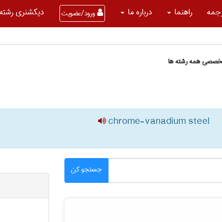
جمه
راهنما
درباره ما
دیکشنری رشته 
ورود/عضویت
تخصصی همه رشته ها
chrome-vanadium steel
جستجو کن