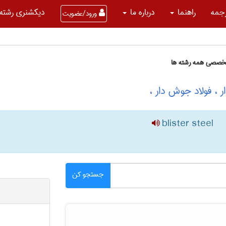
جمه
راهنما
درباره ما
دیکشنری رشته 
ورود/عضویت
تخصصی همه رشته ها
ر ، فولاد جوش دار ،
blister steel
جستجو کن