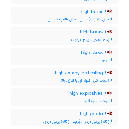
high boiler
حلّال بالابرندهٔ غلیان ، حلّال بالابرندۀ غلیان
high brass
برنج تجاری ، برنج مرغوب
high class
مرغوب
high energy ball milling
آسیاب کاری گلوله ای با انرژی بالا
high explosives
مواد منفجرۀ قوی
high grade
(کانه) پرعیار دزدی ، پُرعیار ، (کانه) پُرعیار دزدی