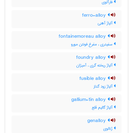
فارآلوی
ferro-alloy
آلیاژ آهنی
fontainemoreau alloy
سفیدری ، مفرغ فونتن مورو
foundry alloy
آلیاژ ریخته گری ، آمیژان
fusible alloy
آلیاژ زود گداز
gallium-tin alloy
آلیاژ گالیم قلع
genalloy
ژنالوی