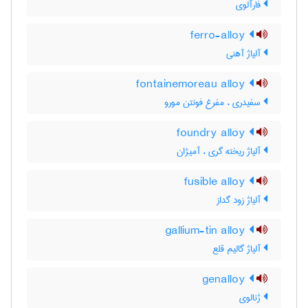
فارآلوی
ferro-alloy
آلیاژ آهنی
fontainemoreau alloy
سفیدری ، مفرغ فونتن مورو
foundry alloy
آلیاژ ریخته گری ، آمیژان
fusible alloy
آلیاژ زود گداز
gallium-tin alloy
آلیاژ گالیم قلع
genalloy
ژنالوی