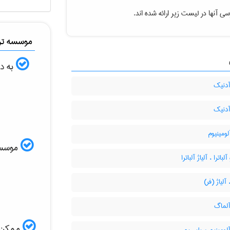
ی آنها در لیست زیر ارائه شده اند.
موسسه ترج
به دن
آدنیک
آدنیک
لومینیوم
موسسه ا
باترا ، آلیاژ آلباترا
 آلیاژ (فر)
آلماگ
ممکن ا