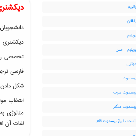
دیکشنری
اتریم
اتاقان
دانشجویان 
ریلیم
دیکشنری 
بریلیم - مس
تخصصی رشته
دوتایی
فارسی ترجم
 بیسموت
شکل دادن 
 بیسموت سرب
انتخاب موا
بیسموت منگنز
متالوژی ب
ست ، آلیاژ بیسموت قلع
لغات آن اف
ور