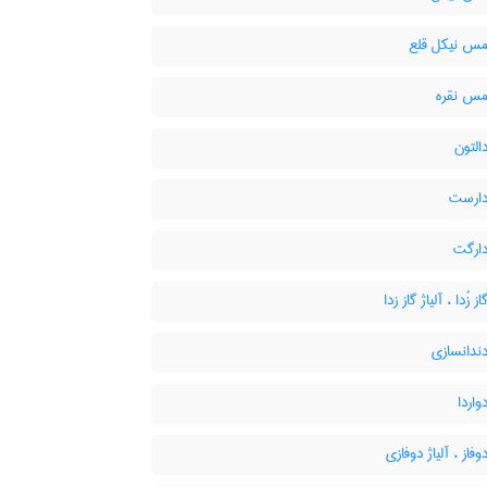
 مس نیکل قلع
 مس نقره
دالتون
دارست
دارگت
ز زُدا ، آلیاژ گاز زدا
دندانسازی
واردا
وفاز ، آلیاژ دوفازی