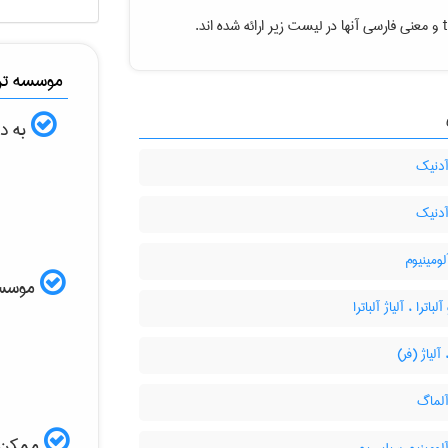
و معنی فارسی آنها در لیست زیر ارائه شده اند.
موسسه ترج
به دن
آدنیک
آدنیک
لومینیوم
موسسه ا
باترا ، آلیاژ آلباترا
 آلیاژ (فر)
آلماگ
ممکن ا