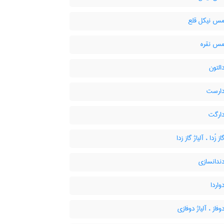
 مس نیکل قلع
 مس نقره
دالتون
دارست
دارگت
ز زُدا ، آلیاژ گاز زدا
دندانسازی
واردا
وفاز ، آلیاژ دوفازی