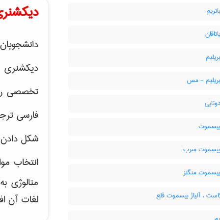
دیکشنری
اتریم
اتاقان
دانشجویان 
ریلیم
دیکشنری 
بریلیم - مس
تخصصی رشته
دوتایی
فارسی ترجم
 بیسموت
شکل دادن 
 بیسموت سرب
انتخاب موا
بیسموت منگنز
متالوژی ب
ست ، آلیاژ بیسموت قلع
لغات آن اف
ور