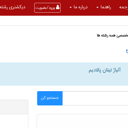
جمه
راهنما
درباره ما
دیکشنری رشته 
ورود/عضویت
تخصصی همه رشته ها
آلیاژ تیتان پالادیم
جستجو کن