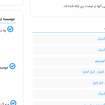
آنها در لیست زیر ارائه شده اند.
موسسه ترج
به دن
آدنیک
آدنیک
لومینیوم
موسسه ا
باترا ، آلیاژ آلباترا
 آلیاژ (فر)
آلماگ
ممکن ا