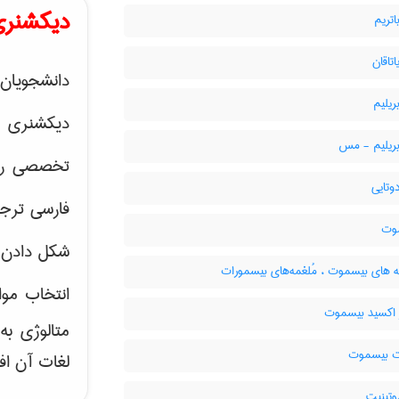
دیکشنری
اتریم
اتاقان
دانشجویان 
ریلیم
دیکشنری 
بریلیم - مس
تخصصی رشته
دوتایی
فارسی ترجم
وت
شکل دادن 
ه های بیسموت ، مُلغمه‌های بیسمورات
انتخاب موا
 اکسید بیسموت
متالوژی ب
 بیسموت
لغات آن اف
تینیت