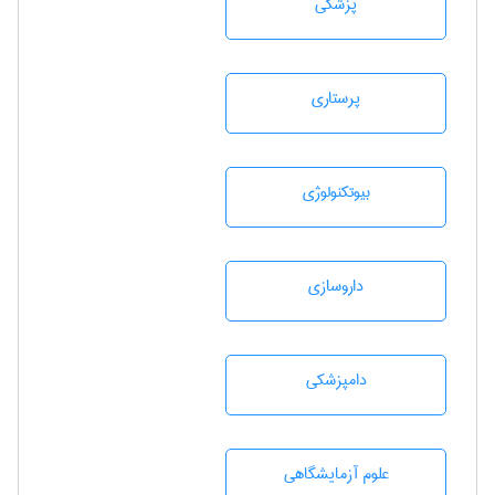
پزشكی
پرستاری
بيوتكنولوژی
داروسازی
دامپزشكی
علوم آزمايشگاهی