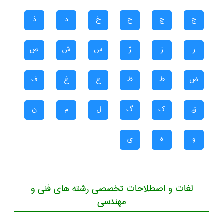
ج
چ
ح
خ
د
ذ
ر
ز
ژ
س
ش
ص
ض
ط
ظ
ع
غ
ف
ق
ک
گ
ل
م
ن
و
ه
ی
لغات و اصطلاحات تخصصی رشته های فنی و
مهندسی