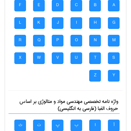
F
E
D
C
B
A
L
K
J
I
H
G
R
Q
P
O
N
M
X
W
V
U
T
S
Z
Y
واژه نامه تخصصی
مهندسی مواد و متالوژی
بر اساس
حروف الفبا (فارسی به انگلیسی)
آ
ا
ب
پ
ت
ث