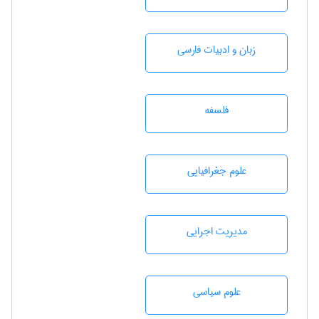
زبان و ادبيات فارسی
فلسفه
علوم جغرافيايی
مديريت اجرايی
علوم سياسی