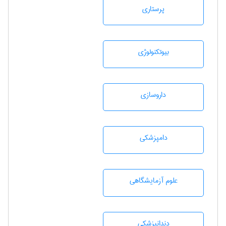
پرستاری
بيوتكنولوژی
داروسازی
دامپزشكی
علوم آزمايشگاهی
دندانپزشكی