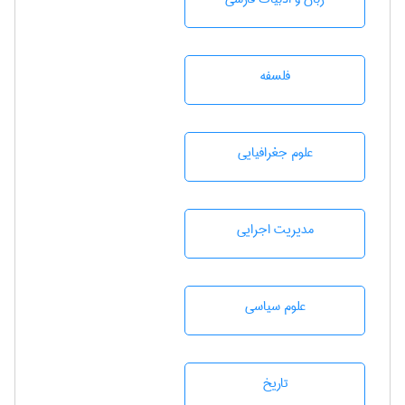
فلسفه
علوم جغرافيايی
مديريت اجرايی
علوم سياسی
تاريخ