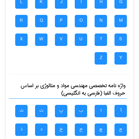
L
K
J
I
H
G
R
Q
P
O
N
M
X
W
V
U
T
S
Z
Y
واژه نامه تخصصی
مهندسی مواد و متالوژی
بر اساس
حروف الفبا (فارسی به انگلیسی)
آ
ا
ب
پ
ت
ث
ج
چ
ح
خ
د
ذ