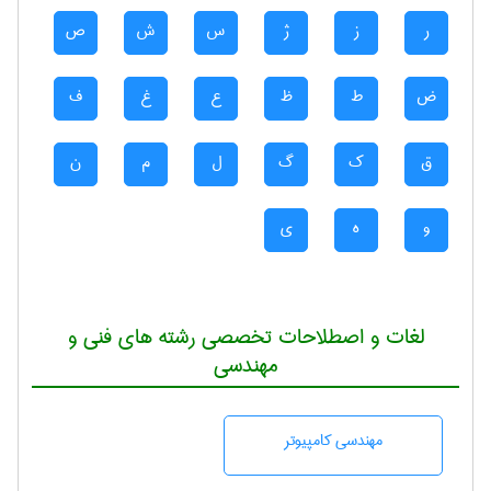
ر
ز
ژ
س
ش
ص
ض
ط
ظ
ع
غ
ف
ق
ک
گ
ل
م
ن
و
ه
ی
لغات و اصطلاحات تخصصی رشته های فنی و
مهندسی
مهندسی كامپيوتر