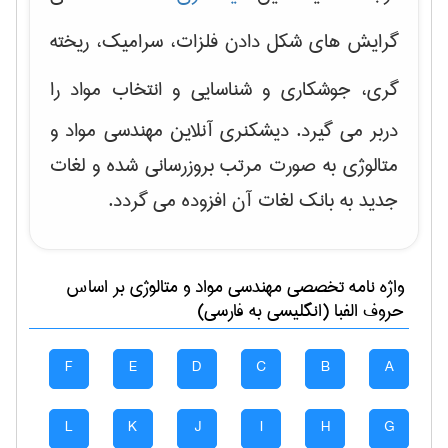
گرایش های
شکل دادن فلزات، سرامیک، ریخته
گری، جوشکاری و شناسایی و انتخاب مواد
را
دربر می گیرد. دیشکنری آنلاین مهندسی مواد و
متالوژی به صورت مرتب بروزرسانی شده و لغات
جدید به بانک لغات آن افزوده می گردد.
واژه نامه تخصصی
مهندسی مواد و متالوژی
بر اساس
حروف الفبا (انگلیسی به فارسی)
F
E
D
C
B
A
L
K
J
I
H
G