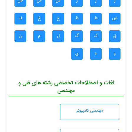
ر
ز
ژ
س
ش
ص
ض
ط
ظ
ع
غ
ف
ق
ک
گ
ل
م
ن
و
ه
ی
لغات و اصطلاحات تخصصی رشته های فنی و
مهندسی
مهندسی كامپيوتر