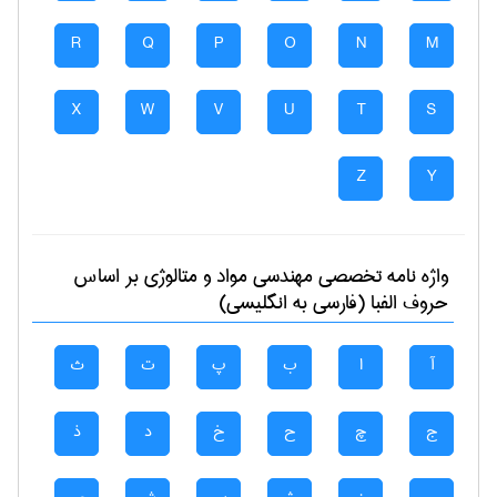
R
Q
P
O
N
M
X
W
V
U
T
S
Z
Y
واژه نامه تخصصی
مهندسی مواد و متالوژی
بر اساس
حروف الفبا (فارسی به انگلیسی)
آ
ا
ب
پ
ت
ث
ج
چ
ح
خ
د
ذ