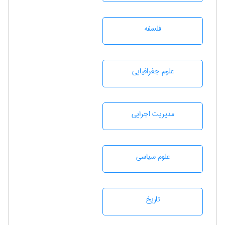
فلسفه
علوم جغرافيايی
مديريت اجرايی
علوم سياسی
تاريخ