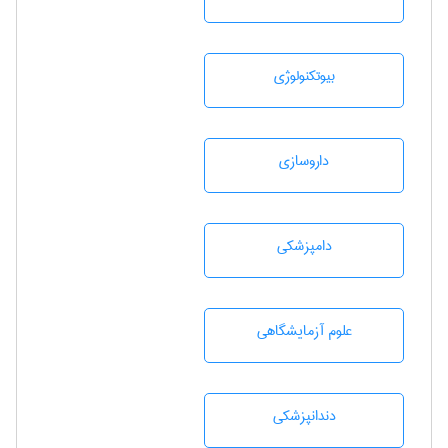
بيوتكنولوژی
داروسازی
دامپزشكی
علوم آزمايشگاهی
دندانپزشكی