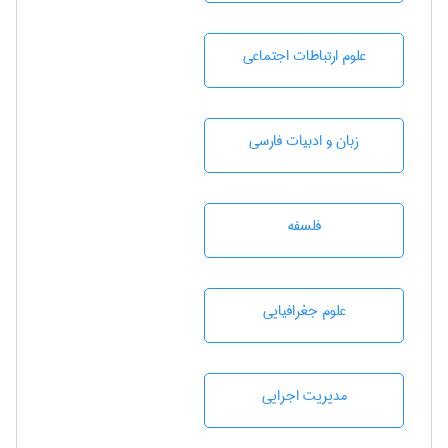
علوم ارتباطات اجتماعی
زبان و ادبيات فارسی
فلسفه
علوم جغرافيايی
مديريت اجرايی