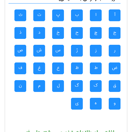
آ
ا
ب
پ
ت
ث
ج
چ
ح
خ
د
ذ
ر
ز
ژ
س
ش
ص
ض
ط
ظ
ع
غ
ف
ق
ک
گ
ل
م
ن
و
ه
ی