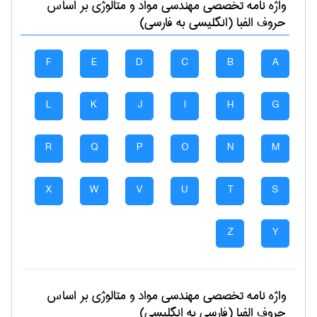
واژه نامه تخصصی
مهندسی مواد و متالوژی
بر اساس
حروف الفبا (انگلیسی به فارسی)
F
E
D
C
B
A
L
K
J
I
H
G
R
Q
P
O
N
M
X
W
V
U
T
S
Z
Y
واژه نامه تخصصی
مهندسی مواد و متالوژی
بر اساس
حروف الفبا (فارسی به انگلیسی)