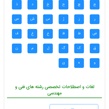
ج
چ
ح
خ
د
ذ
ر
ز
ژ
س
ش
ص
ض
ط
ظ
ع
غ
ف
ق
ک
گ
ل
م
ن
و
ه
ی
لغات و اصطلاحات تخصصی رشته های فنی و
مهندسی