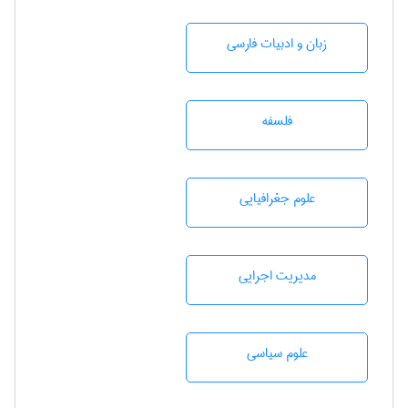
زبان و ادبيات فارسی
فلسفه
علوم جغرافيايی
مديريت اجرايی
علوم سياسی