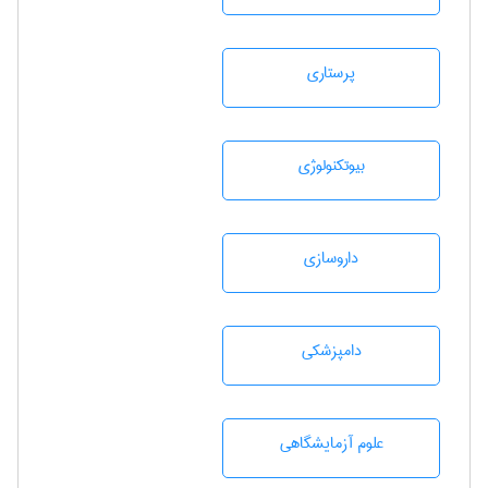
پرستاری
بيوتكنولوژی
داروسازی
دامپزشكی
علوم آزمايشگاهی