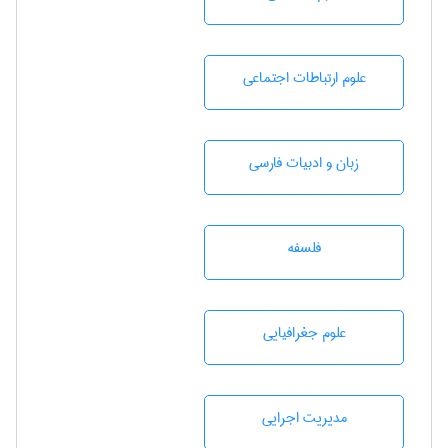
علوم ارتباطات اجتماعی
زبان و ادبيات فارسی
فلسفه
علوم جغرافيايی
مديريت اجرايی