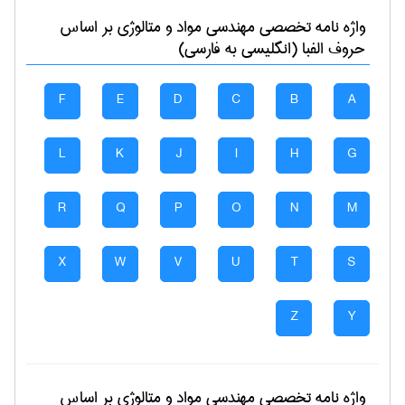
واژه نامه تخصصی
مهندسی مواد و متالوژی
بر اساس
حروف الفبا (انگلیسی به فارسی)
F
E
D
C
B
A
L
K
J
I
H
G
R
Q
P
O
N
M
X
W
V
U
T
S
Z
Y
واژه نامه تخصصی
مهندسی مواد و متالوژی
بر اساس