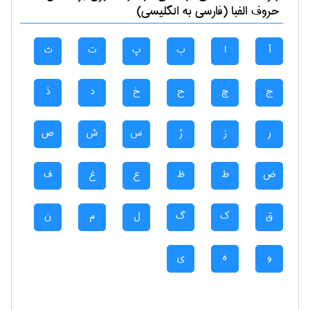
حروف الفبا (فارسی به انگلیسی)
آ
ا
ب
پ
ت
ث
ج
چ
ح
خ
د
ذ
ر
ز
ژ
س
ش
ص
ض
ط
ظ
ع
غ
ف
ق
ک
گ
ل
م
ن
و
ه
ی