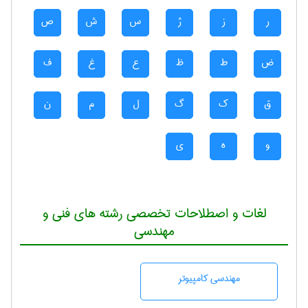
ر
ز
ژ
س
ش
ص
ض
ط
ظ
ع
غ
ف
ق
ک
گ
ل
م
ن
و
ه
ی
لغات و اصطلاحات تخصصی رشته های فنی و
مهندسی
مهندسی كامپيوتر