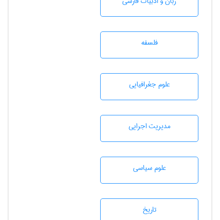
زبان و ادبيات فارسی
فلسفه
علوم جغرافيايی
مديريت اجرايی
علوم سياسی
تاريخ