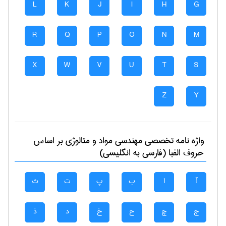
L
K
J
I
H
G
R
Q
P
O
N
M
X
W
V
U
T
S
Z
Y
واژه نامه تخصصی
مهندسی مواد و متالوژی
بر اساس
حروف الفبا (فارسی به انگلیسی)
آ
ا
ب
پ
ت
ث
ج
چ
ح
خ
د
ذ