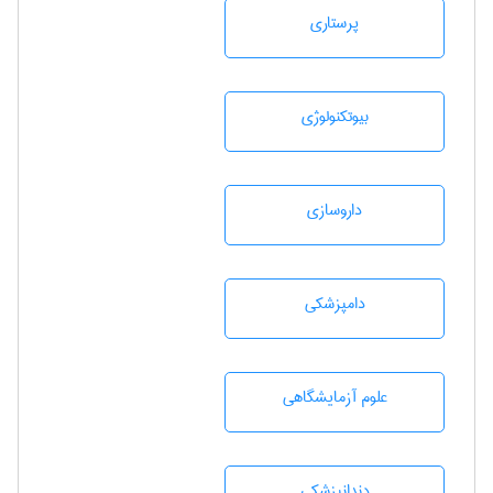
پرستاری
بيوتكنولوژی
داروسازی
دامپزشكی
علوم آزمايشگاهی
دندانپزشكی