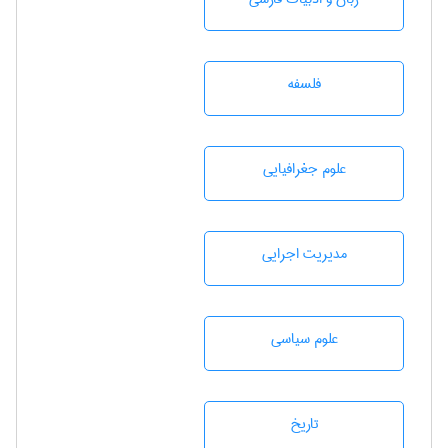
فلسفه
علوم جغرافيايی
مديريت اجرايی
علوم سياسی
تاريخ