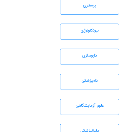
پرستاری
بيوتكنولوژی
داروسازی
دامپزشكی
علوم آزمايشگاهی
دندانپزشكی