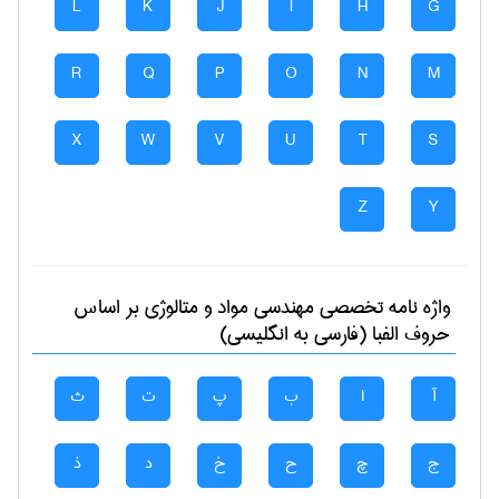
L
K
J
I
H
G
R
Q
P
O
N
M
X
W
V
U
T
S
Z
Y
واژه نامه تخصصی
مهندسی مواد و متالوژی
بر اساس
حروف الفبا (فارسی به انگلیسی)
آ
ا
ب
پ
ت
ث
ج
چ
ح
خ
د
ذ