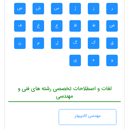
ر
ز
ژ
س
ش
ص
ض
ط
ظ
ع
غ
ف
ق
ک
گ
ل
م
ن
و
ه
ی
لغات و اصطلاحات تخصصی رشته های فنی و
مهندسی
مهندسی كامپيوتر