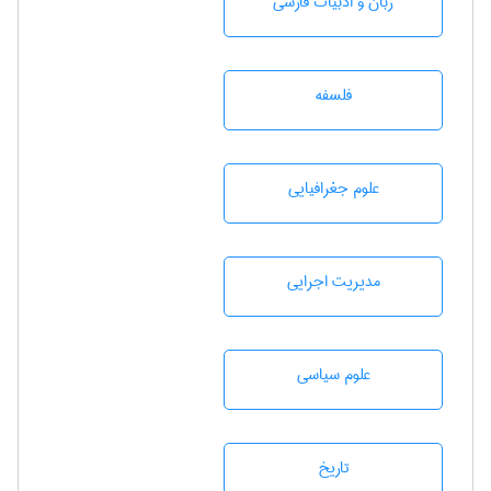
زبان و ادبيات فارسی
فلسفه
علوم جغرافيايی
مديريت اجرايی
علوم سياسی
تاريخ