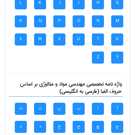
L
K
J
I
H
G
R
Q
P
O
N
M
X
W
V
U
T
S
Z
Y
واژه نامه تخصصی
مهندسی مواد و متالوژی
بر اساس
حروف الفبا (فارسی به انگلیسی)
آ
ا
ب
پ
ت
ث
ج
چ
ح
خ
د
ذ