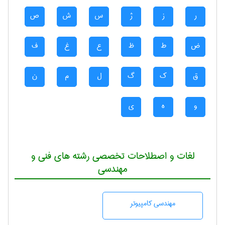
ر
ز
ژ
س
ش
ص
ض
ط
ظ
ع
غ
ف
ق
ک
گ
ل
م
ن
و
ه
ی
لغات و اصطلاحات تخصصی رشته های فنی و
مهندسی
مهندسی كامپيوتر