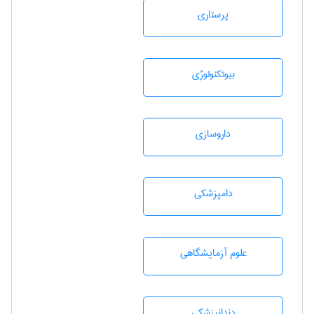
پرستاری
بيوتكنولوژی
داروسازی
دامپزشكی
علوم آزمايشگاهی
دندانپزشكی