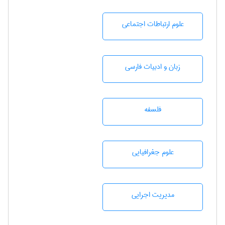
علوم ارتباطات اجتماعی
زبان و ادبيات فارسی
فلسفه
علوم جغرافيايی
مديريت اجرايی