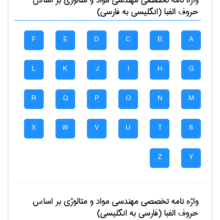
واژه نامه تخصصی
مهندسی مواد و متالوژی
بر اساس
حروف الفبا (انگلیسی به فارسی)
F
E
D
C
B
A
L
K
J
I
H
G
R
Q
P
O
N
M
X
W
V
U
T
S
Z
Y
واژه نامه تخصصی
مهندسی مواد و متالوژی
بر اساس
حروف الفبا (فارسی به انگلیسی)