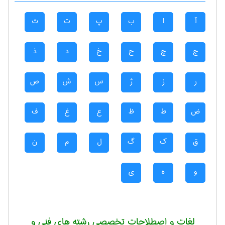
آ
ا
ب
پ
ت
ث
ج
چ
ح
خ
د
ذ
ر
ز
ژ
س
ش
ص
ض
ط
ظ
ع
غ
ف
ق
ک
گ
ل
م
ن
و
ه
ی
لغات و اصطلاحات تخصصی رشته های فنی و