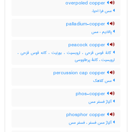
overpoled copper
مس فرا احیاء
palladium-copper
پالادیم – مس
peacock copper
کانۀ قوس قزحی ، اروبسیت ، بورنیت ، کانه قوس قزحی ،
ارویسیت ، کانهٔ پرطاووسی
percussion cap copper
مس کلاهک
phos-copper
آلیاژ فسفر مس
phosphor copper
آلیاژ مس فسفر ، فسفر مس