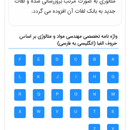
متالوژی به صورت مرتب بروزرسانی شده و لغات
جدید به بانک لغات آن افزوده می گردد.
واژه نامه تخصصی
مهندسی مواد و متالوژی
بر اساس
حروف الفبا (انگلیسی به فارسی)
F
E
D
C
B
A
L
K
J
I
H
G
R
Q
P
O
N
M
X
W
V
U
T
S
Z
Y