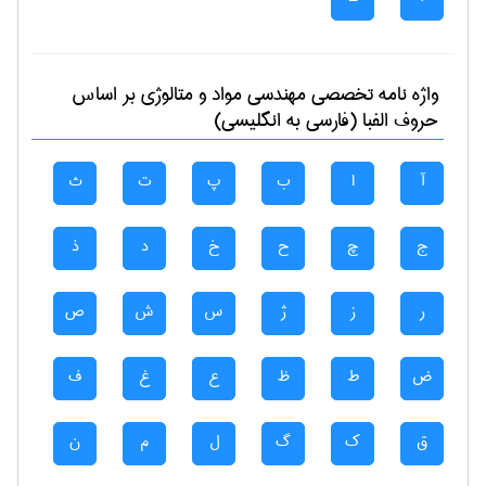
واژه نامه تخصصی
مهندسی مواد و متالوژی
بر اساس
حروف الفبا (فارسی به انگلیسی)
آ
ا
ب
پ
ت
ث
ج
چ
ح
خ
د
ذ
ر
ز
ژ
س
ش
ص
ض
ط
ظ
ع
غ
ف
ق
ک
گ
ل
م
ن