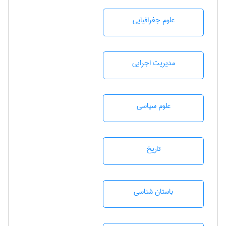
علوم جغرافيايی
مديريت اجرايی
علوم سياسی
تاريخ
باستان شناسی