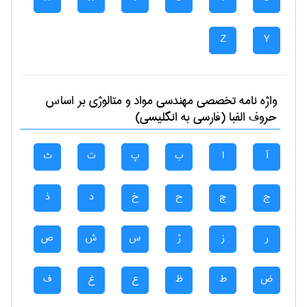
Z
Y
واژه نامه تخصصی
مهندسی مواد و متالوژی
بر اساس
حروف الفبا (فارسی به انگلیسی)
آ
ا
ب
پ
ت
ث
ج
چ
ح
خ
د
ذ
ر
ز
ژ
س
ش
ص
ض
ط
ظ
ع
غ
ف