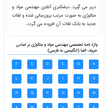
دربر می گیرد. دیشکنری آنلاین مهندسی مواد و
متالوژی به صورت مرتب بروزرسانی شده و لغات
جدید به بانک لغات آن افزوده می گردد.
واژه نامه تخصصی
مهندسی مواد و متالوژی
بر اساس
حروف الفبا (انگلیسی به فارسی)
F
E
D
C
B
A
L
K
J
I
H
G
R
Q
P
O
N
M
X
W
V
U
T
S