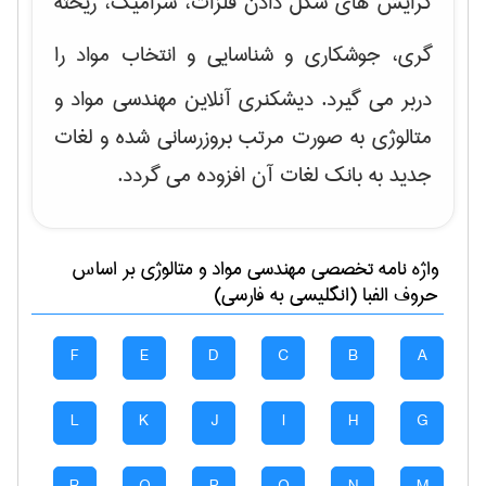
گرایش های
شکل دادن فلزات، سرامیک، ریخته
گری، جوشکاری و شناسایی و انتخاب مواد
را
دربر می گیرد. دیشکنری آنلاین مهندسی مواد و
متالوژی به صورت مرتب بروزرسانی شده و لغات
جدید به بانک لغات آن افزوده می گردد.
واژه نامه تخصصی
مهندسی مواد و متالوژی
بر اساس
حروف الفبا (انگلیسی به فارسی)
F
E
D
C
B
A
L
K
J
I
H
G