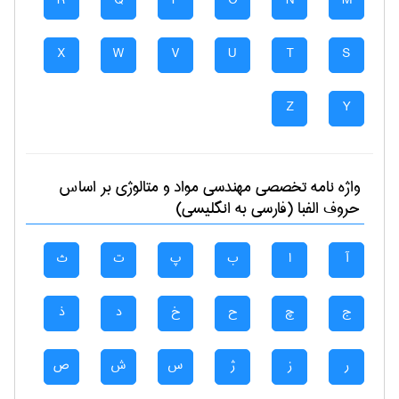
R
Q
P
O
N
M
X
W
V
U
T
S
Z
Y
واژه نامه تخصصی
مهندسی مواد و متالوژی
بر اساس
حروف الفبا (فارسی به انگلیسی)
آ
ا
ب
پ
ت
ث
ج
چ
ح
خ
د
ذ
ر
ز
ژ
س
ش
ص