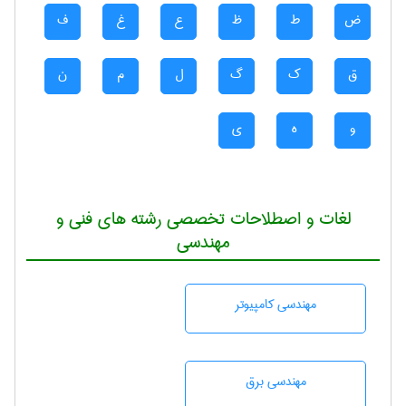
ض
ط
ظ
ع
غ
ف
ق
ک
گ
ل
م
ن
و
ه
ی
لغات و اصطلاحات تخصصی رشته های فنی و
مهندسی
مهندسی كامپيوتر
مهندسی برق