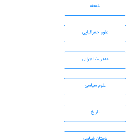
فلسفه
علوم جغرافيايی
مديريت اجرايی
علوم سياسی
تاريخ
باستان شناسی