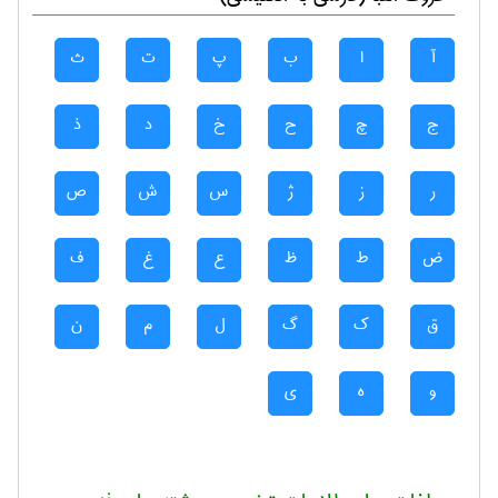
آ
ا
ب
پ
ت
ث
ج
چ
ح
خ
د
ذ
ر
ز
ژ
س
ش
ص
ض
ط
ظ
ع
غ
ف
ق
ک
گ
ل
م
ن
و
ه
ی