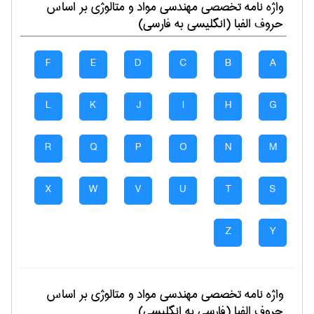
واژه نامه تخصصی
مهندسی مواد و متالوژی
بر اساس
حروف الفبا (انگلیسی به فارسی)
F
E
D
C
B
A
L
K
J
I
H
G
R
Q
P
O
N
M
X
W
V
U
T
S
Z
Y
واژه نامه تخصصی
مهندسی مواد و متالوژی
بر اساس
حروف الفبا (فارسی به انگلیسی)