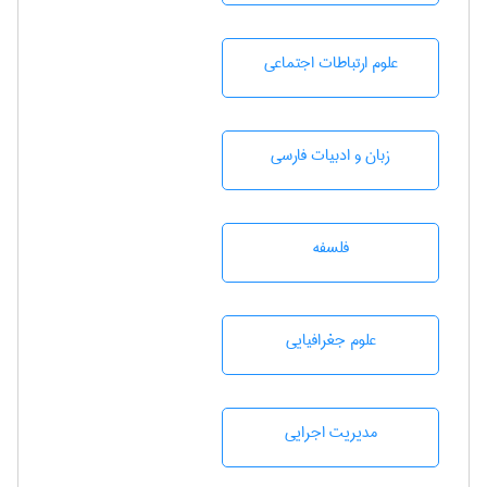
علوم ارتباطات اجتماعی
زبان و ادبيات فارسی
فلسفه
علوم جغرافيايی
مديريت اجرايی