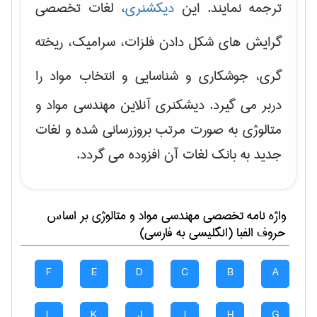
ترجمه نمایند. این
دیکشنری
، لغات تخصصی
گرایش های
شکل دادن فلزات، سرامیک، ریخته
گری، جوشکاری و شناسایی و انتخاب مواد
را
دربر می گیرد. دیشکنری آنلاین مهندسی مواد و
متالوژی به صورت مرتب بروزرسانی شده و لغات
جدید به بانک لغات آن افزوده می گردد.
واژه نامه تخصصی
مهندسی مواد و متالوژی
بر اساس
حروف الفبا (انگلیسی به فارسی)
F
E
D
C
B
A
L
K
J
I
H
G