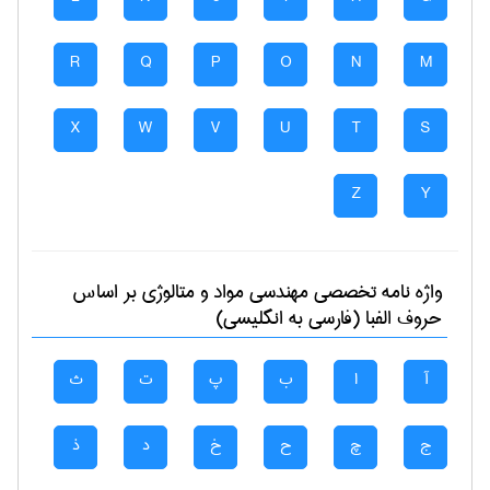
R
Q
P
O
N
M
X
W
V
U
T
S
Z
Y
واژه نامه تخصصی
مهندسی مواد و متالوژی
بر اساس
حروف الفبا (فارسی به انگلیسی)
آ
ا
ب
پ
ت
ث
ج
چ
ح
خ
د
ذ