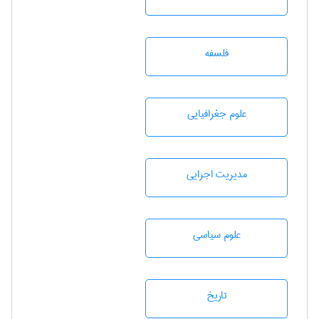
فلسفه
علوم جغرافيايی
مديريت اجرايی
علوم سياسی
تاريخ