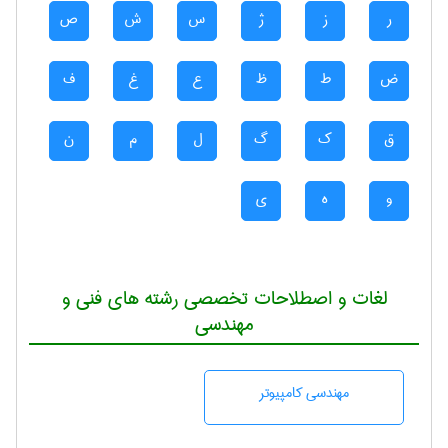
ر
ز
ژ
س
ش
ص
ض
ط
ظ
ع
غ
ف
ق
ک
گ
ل
م
ن
و
ه
ی
لغات و اصطلاحات تخصصی رشته های فنی و
مهندسی
مهندسی كامپيوتر