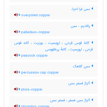
مس فرا احیاء
overpoled copper
پالادیم – مس
palladium-copper
کانۀ قوس قزحی ، اروبسیت ، بورنیت ، کانه قوس
قزحی ، ارویسیت ، کانهٔ پرطاووسی
peacock copper
مس کلاهک
percussion cap copper
آلیاژ فسفر مس
phos-copper
آلیاژ مس فسفر ، فسفر مس
phosphor copper