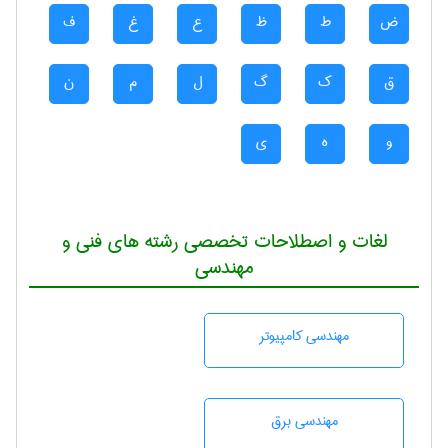
ض
ط
ظ
ع
غ
ف
ق
ک
گ
ل
م
ن
و
ه
ی
لغات و اصطلاحات تخصصی رشته های فنی و
مهندسی
مهندسی كامپيوتر
مهندسی برق