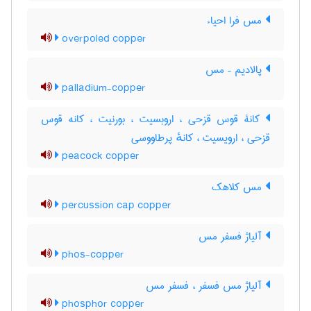
مس فرا احیاء
overpoled copper
پالادیم – مس
palladium-copper
کانۀ قوس قزحی ، اروبسیت ، بورنیت ، کانه قوس
قزحی ، ارویسیت ، کانهٔ پرطاووسی
peacock copper
مس کلاهک
percussion cap copper
آلیاژ فسفر مس
phos-copper
آلیاژ مس فسفر ، فسفر مس
phosphor copper