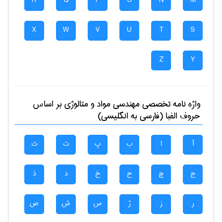
R
Q
P
O
N
M
X
W
V
U
T
S
Z
Y
واژه نامه تخصصی
مهندسی مواد و متالوژی
بر اساس
حروف الفبا (فارسی به انگلیسی)
آ
ا
ب
پ
ت
ث
ج
چ
ح
خ
د
ذ
ر
ز
ژ
س
ش
ص