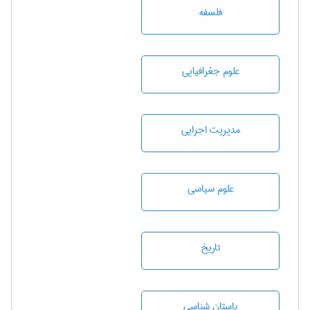
فلسفه
علوم جغرافيايی
مديريت اجرايی
علوم سياسی
تاريخ
باستان شناسی