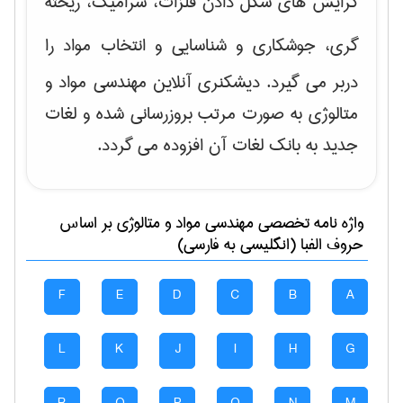
گرایش های
شکل دادن فلزات، سرامیک، ریخته
گری، جوشکاری و شناسایی و انتخاب مواد
را
دربر می گیرد. دیشکنری آنلاین مهندسی مواد و
متالوژی به صورت مرتب بروزرسانی شده و لغات
جدید به بانک لغات آن افزوده می گردد.
واژه نامه تخصصی
مهندسی مواد و متالوژی
بر اساس
حروف الفبا (انگلیسی به فارسی)
F
E
D
C
B
A
L
K
J
I
H
G