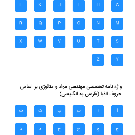
L
K
J
I
H
G
R
Q
P
O
N
M
X
W
V
U
T
S
Z
Y
واژه نامه تخصصی
مهندسی مواد و متالوژی
بر اساس
حروف الفبا (فارسی به انگلیسی)
آ
ا
ب
پ
ت
ث
ج
چ
ح
خ
د
ذ