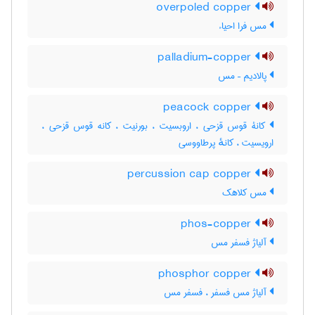
overpoled copper
مس فرا احیاء
palladium-copper
پالادیم – مس
peacock copper
کانۀ قوس قزحی ، اروبسیت ، بورنیت ، کانه قوس قزحی ،
ارویسیت ، کانهٔ پرطاووسی
percussion cap copper
مس کلاهک
phos-copper
آلیاژ فسفر مس
phosphor copper
آلیاژ مس فسفر ، فسفر مس