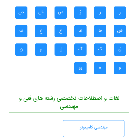
ر
ز
ژ
س
ش
ص
ض
ط
ظ
ع
غ
ف
ق
ک
گ
ل
م
ن
و
ه
ی
لغات و اصطلاحات تخصصی رشته های فنی و
مهندسی
مهندسی كامپيوتر