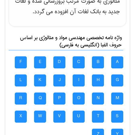
متالوژی به صورت مرتب بروزرسانی شده و لغات
جدید به بانک لغات آن افزوده می گردد.
واژه نامه تخصصی
مهندسی مواد و متالوژی
بر اساس
حروف الفبا (انگلیسی به فارسی)
F
E
D
C
B
A
L
K
J
I
H
G
R
Q
P
O
N
M
X
W
V
U
T
S
Z
Y