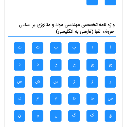
واژه نامه تخصصی
مهندسی مواد و متالوژی
بر اساس
حروف الفبا (فارسی به انگلیسی)
آ
ا
ب
پ
ت
ث
ج
چ
ح
خ
د
ذ
ر
ز
ژ
س
ش
ص
ض
ط
ظ
ع
غ
ف
ق
ک
گ
ل
م
ن