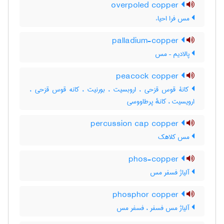
overpoled copper
مس فرا احیاء
palladium-copper
پالادیم – مس
peacock copper
کانۀ قوس قزحی ، اروبسیت ، بورنیت ، کانه قوس قزحی ،
ارویسیت ، کانهٔ پرطاووسی
percussion cap copper
مس کلاهک
phos-copper
آلیاژ فسفر مس
phosphor copper
آلیاژ مس فسفر ، فسفر مس