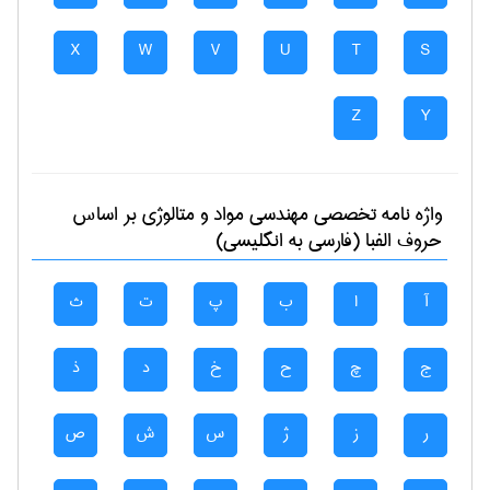
X
W
V
U
T
S
Z
Y
واژه نامه تخصصی
مهندسی مواد و متالوژی
بر اساس
حروف الفبا (فارسی به انگلیسی)
آ
ا
ب
پ
ت
ث
ج
چ
ح
خ
د
ذ
ر
ز
ژ
س
ش
ص