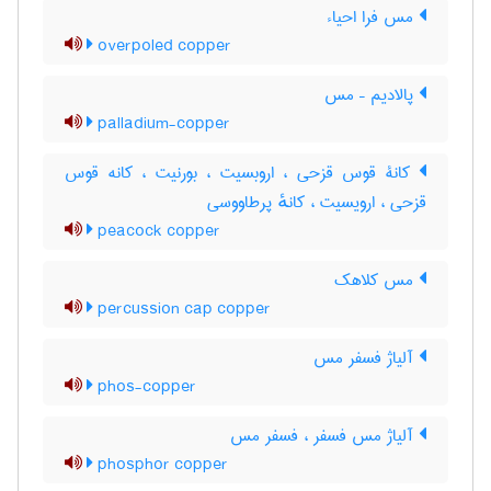
مس فرا احیاء
overpoled copper
پالادیم – مس
palladium-copper
کانۀ قوس قزحی ، اروبسیت ، بورنیت ، کانه قوس
قزحی ، ارویسیت ، کانهٔ پرطاووسی
peacock copper
مس کلاهک
percussion cap copper
آلیاژ فسفر مس
phos-copper
آلیاژ مس فسفر ، فسفر مس
phosphor copper