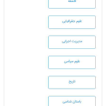
فلسفه
علوم جغرافيايی
مديريت اجرايی
علوم سياسی
تاريخ
باستان شناسی