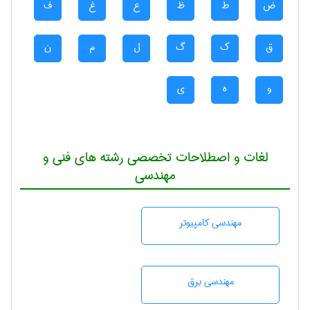
ض
ط
ظ
ع
غ
ف
ق
ک
گ
ل
م
ن
و
ه
ی
لغات و اصطلاحات تخصصی رشته های فنی و
مهندسی
مهندسی كامپيوتر
مهندسی برق