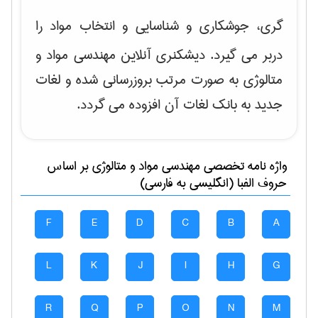
گری، جوشکاری و شناسایی و انتخاب مواد
را
دربر می گیرد. دیشکنری آنلاین مهندسی مواد و
متالوژی به صورت مرتب بروزرسانی شده و لغات
جدید به بانک لغات آن افزوده می گردد.
واژه نامه تخصصی
مهندسی مواد و متالوژی
بر اساس
حروف الفبا (انگلیسی به فارسی)
F
E
D
C
B
A
L
K
J
I
H
G
R
Q
P
O
N
M