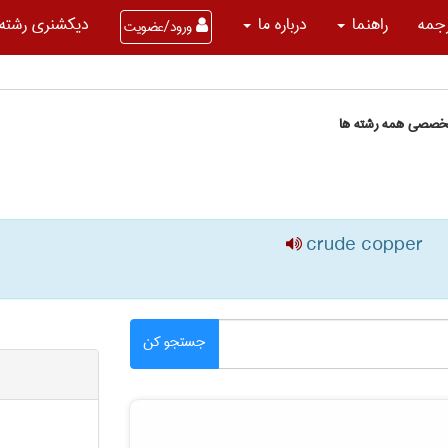
جمه
راهنما
درباره ما
دیکشنری رشته 
ورود/عضویت
تخصصی همه رشته ها
crude copper
جستجو کن