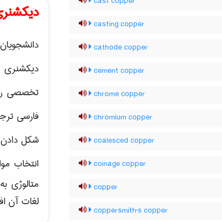
cast copper
دیکشنری
casting copper
دانشجویان 
cathode copper
دیکشنری 
cement copper
تخصصی رشته
chrome copper
فارسی ترجم
chromium copper
شکل دادن 
coalesced copper
انتخاب موا
coinage copper
متالوژی ب
copper
لغات آن اف
coppersmith's copper