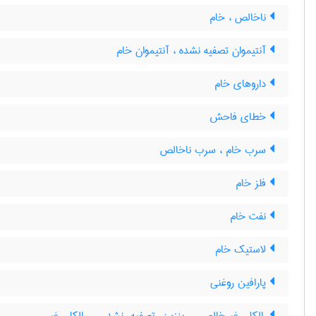
ناخالص ، خام
آنتیموان تصفیه نشده ، آنتیموان خام
داروهای خام
خطای فاحش
سرب خام ، سرب ناخالص
فلز خام
نفت خام
لاستیک خام
پارافین روغنی