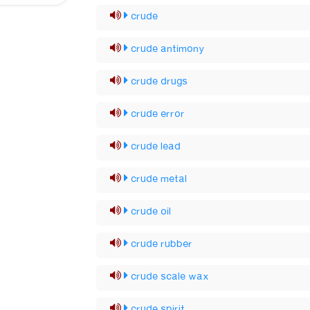
crude
crude antimony
crude drugs
crude error
crude lead
crude metal
crude oil
crude rubber
crude scale wax
crude spirit