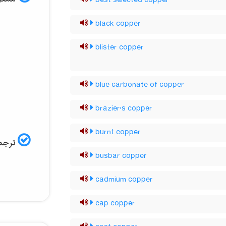
best selected copper
black copper
blister copper
blue carbonate of copper
brazier's copper
burnt copper
ترجمه
busbar copper
cadmium copper
cap copper