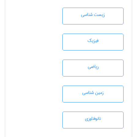
زيست شناسی
فیزیک
رياضی
زمين شناسی
نانوفناوری