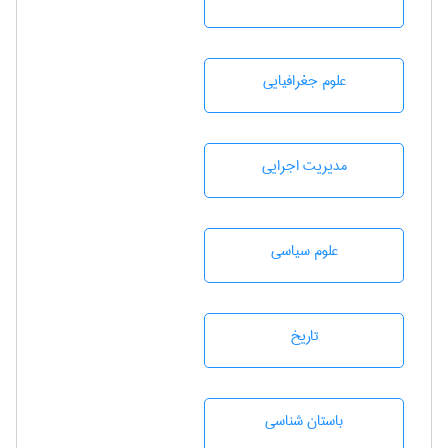
علوم جغرافيايی
مديريت اجرايی
علوم سياسی
تاريخ
باستان شناسی