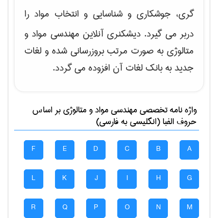
گری، جوشکاری و شناسایی و انتخاب مواد
را
دربر می گیرد. دیشکنری آنلاین مهندسی مواد و
متالوژی به صورت مرتب بروزرسانی شده و لغات
جدید به بانک لغات آن افزوده می گردد.
واژه نامه تخصصی
مهندسی مواد و متالوژی
بر اساس
حروف الفبا (انگلیسی به فارسی)
F
E
D
C
B
A
L
K
J
I
H
G
R
Q
P
O
N
M