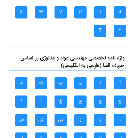
X
W
V
U
T
S
Z
Y
واژه نامه تخصصی
مهندسی مواد و متالوژی
بر اساس
حروف الفبا (فارسی به انگلیسی)
آ
ا
ب
پ
ت
ث
ج
چ
ح
خ
د
ذ
ر
ز
ژ
س
ش
ص