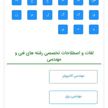
ض
ط
ظ
ع
غ
ف
ق
ک
گ
ل
م
ن
و
ه
ی
لغات و اصطلاحات تخصصی رشته های فنی و
مهندسی
مهندسی كامپيوتر
مهندسی برق