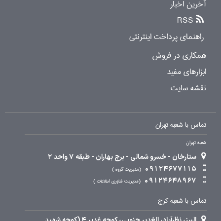
آخرین اخبار
RSS
راهنمای پرداخت اینترنتی
همکاری در فروش
ابزارهای مفید
نقشه سایت
تماس با شعبه تهران
شعبه تهران
ستارخان - خسرو شمالی - برج بهاران - طبقه 7 واحد 2
09124677115
مدیریت گروه
09124648967
مدیریت فناوری اطلاعات
تماس با شعبه کرج
البرز، نظرآباد، الغدیر جنوبی، کوچه غدیر 4 (کوچه شهید