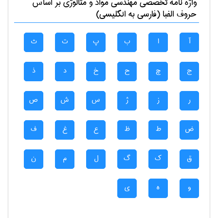
واژه نامه تخصصی
مهندسی مواد و متالوژی
بر اساس
حروف الفبا (فارسی به انگلیسی)
آ
ا
ب
پ
ت
ث
ج
چ
ح
خ
د
ذ
ر
ز
ژ
س
ش
ص
ض
ط
ظ
ع
غ
ف
ق
ک
گ
ل
م
ن
و
ه
ی