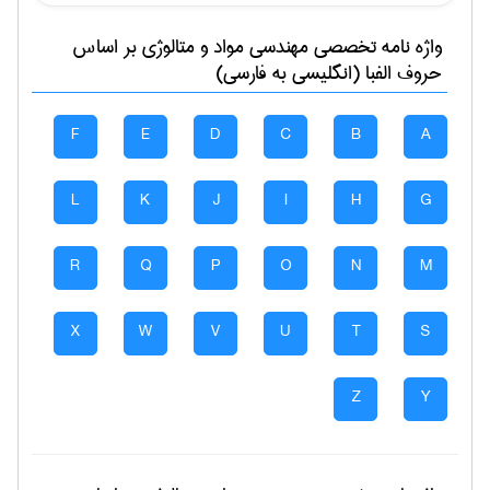
واژه نامه تخصصی
مهندسی مواد و متالوژی
بر اساس
حروف الفبا (انگلیسی به فارسی)
F
E
D
C
B
A
L
K
J
I
H
G
R
Q
P
O
N
M
X
W
V
U
T
S
Z
Y